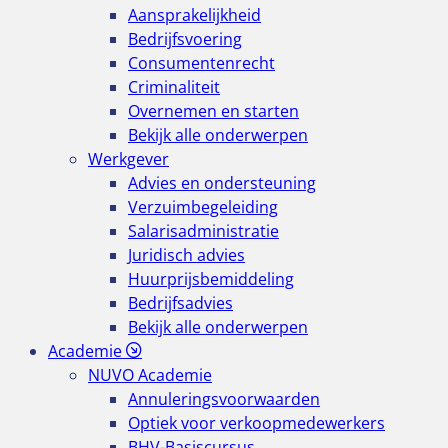
Aansprakelijkheid
Bedrijfsvoering
Consumentenrecht
Criminaliteit
Overnemen en starten
Bekijk alle onderwerpen
Werkgever
Advies en ondersteuning
Verzuimbegeleiding
Salarisadministratie
Juridisch advies
Huurprijsbemiddeling
Bedrijfsadvies
Bekijk alle onderwerpen
Academie
NUVO Academie
Annuleringsvoorwaarden
Optiek voor verkoopmedewerkers
BHV-Basiscursus