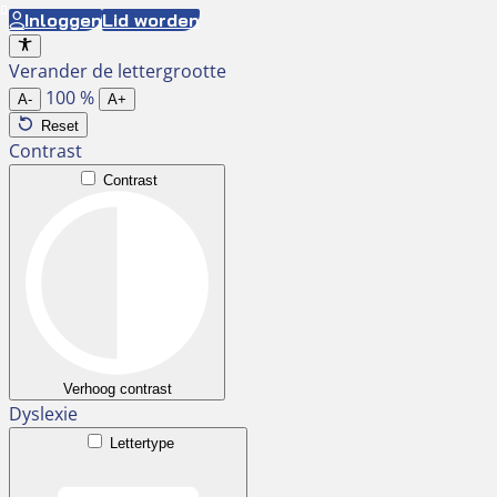
Ga
Inloggen
Lid worden
naar
Verander de lettergrootte
de
100
%
inhoud
A-
A+
Reset
Contrast
Contrast
Verhoog contrast
Dyslexie
Lettertype