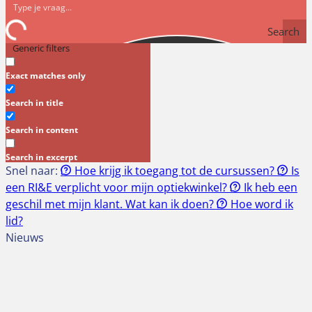
Search
Generic filters
Exact matches only
Search in title
Search in content
Search in excerpt
Snel naar:
Hoe krijg ik toegang tot de cursussen?
Is
een RI&E verplicht voor mijn optiekwinkel?
Ik heb een
geschil met mijn klant. Wat kan ik doen?
Hoe word ik
lid?
Nieuws