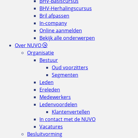
BHV-Basiscursus
BHV-Herhalingscursus
Bril afpassen
In-company
Online aanmelden
Bekijk alle onderwerpen
Over NUVO
Organisatie
Bestuur
Oud voorzitters
Segmenten
Leden
Ereleden
Medewerkers
Ledenvoordelen
Klantenvertellen
In contact met de NUVO
Vacatures
Besluitvorming