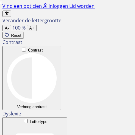
Ga
Vind een opticien
Inloggen
Lid worden
naar
de
Verander de lettergrootte
inhoud
100
%
A-
A+
Reset
Contrast
Contrast
Verhoog contrast
Dyslexie
Lettertype