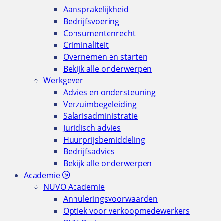
Aansprakelijkheid
Bedrijfsvoering
Consumentenrecht
Criminaliteit
Overnemen en starten
Bekijk alle onderwerpen
Werkgever
Advies en ondersteuning
Verzuimbegeleiding
Salarisadministratie
Juridisch advies
Huurprijsbemiddeling
Bedrijfsadvies
Bekijk alle onderwerpen
Academie
NUVO Academie
Annuleringsvoorwaarden
Optiek voor verkoopmedewerkers