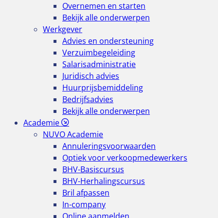
Overnemen en starten
Bekijk alle onderwerpen
Werkgever
Advies en ondersteuning
Verzuimbegeleiding
Salarisadministratie
Juridisch advies
Huurprijsbemiddeling
Bedrijfsadvies
Bekijk alle onderwerpen
Academie
NUVO Academie
Annuleringsvoorwaarden
Optiek voor verkoopmedewerkers
BHV-Basiscursus
BHV-Herhalingscursus
Bril afpassen
In-company
Online aanmelden