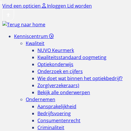
Ga
Vind een opticien
Inloggen
Lid worden
naar
de
inhoud
Kenniscentrum
Kwaliteit
NUVO Keurmerk
Kwaliteitsstandaard oogmeting
Optiekonderwijs
Onderzoek en cijfers
Wie doet wat binnen het optiekbedrijf?
Zorg(verzekeraars)
Bekijk alle onderwerpen
Ondernemen
Aansprakelijkheid
Bedrijfsvoering
Consumentenrecht
Criminaliteit