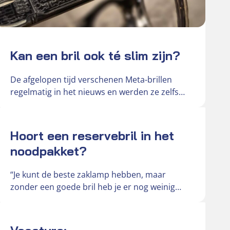
Kan een bril ook té slim zijn?
De afgelopen tijd verschenen Meta-brillen
regelmatig in het nieuws en werden ze zelfs
omschreven als ‘gluurbrillen’. De slimme
brillen…
Actueel
Hoort een reservebril in het
noodpakket?
“Je kunt de beste zaklamp hebben, maar
zonder een goede bril heb je er nog weinig
aan,” vertelt Hendri,…
Actueel