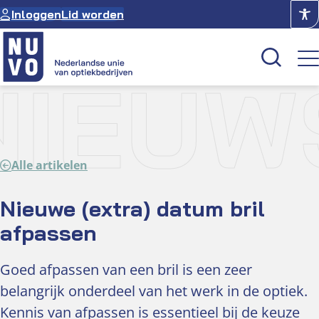
Ga
Inloggen
Lid worden
naar
de
inhoud
NIEUW
Kenniscentrum
Academie
Alle artikelen
Over NUVO
Oculus
Nieuwe (extra) datum bril
afpassen
Optiekcentrum
Goed afpassen van een bril is een zeer
belangrijk onderdeel van het werk in de optiek.
Kennis van afpassen is essentieel bij de keuze