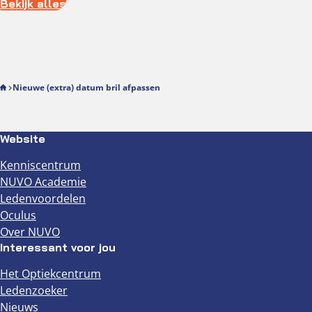
Bekijk alles
getroffen…
Nieuwe (extra) datum bril afpassen
Website
Kenniscentrum
NUVO Academie
Ledenvoordelen
Oculus
Over NUVO
Interessant voor jou
Het Optiekcentrum
Ledenzoeker
Nieuws