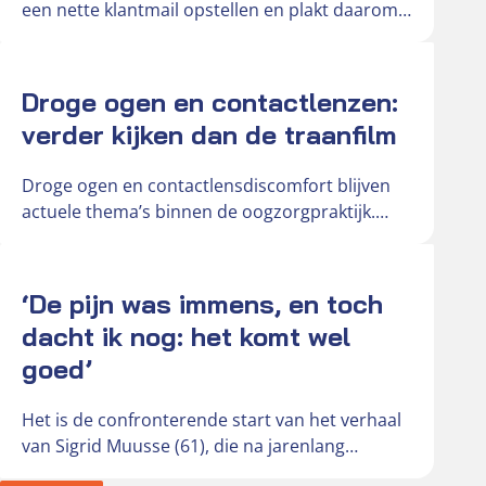
een nette klantmail opstellen en plakt daarom
de oorspronkelijke mail in…
Actueel
Droge ogen en contactlenzen:
verder kijken dan de traanfilm
Droge ogen en contactlensdiscomfort blijven
actuele thema’s binnen de oogzorgpraktijk.
Door toenemend schermgebruik,
veranderende leefomstandigheden en de
Actueel
groeiende vraag…
‘De pijn was immens, en toch
dacht ik nog: het komt wel
goed’
Het is de confronterende start van het verhaal
van Sigrid Muusse (61), die na jarenlang
probleemloos contactlensgebruik werd