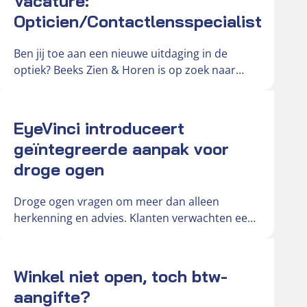
Vacature:
Opticien/Contactlensspecialist
Ben jij toe aan een nieuwe uitdaging in de
optiek? Beeks Zien & Horen is op zoek naar
een…
Actueel
EyeVinci introduceert
geïntegreerde aanpak voor
droge ogen
Droge ogen vragen om meer dan alleen
herkenning en advies. Klanten verwachten een
duidelijke en onderbouwde oplossing voor
hun…
Actueel
Winkel niet open, toch btw-
aangifte?