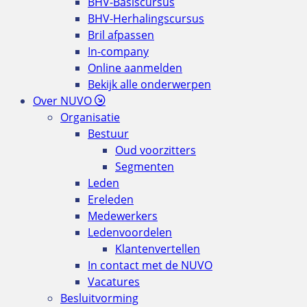
BHV-Basiscursus
BHV-Herhalingscursus
Bril afpassen
In-company
Online aanmelden
Bekijk alle onderwerpen
Over NUVO
Organisatie
Bestuur
Oud voorzitters
Segmenten
Leden
Ereleden
Medewerkers
Ledenvoordelen
Klantenvertellen
In contact met de NUVO
Vacatures
Besluitvorming