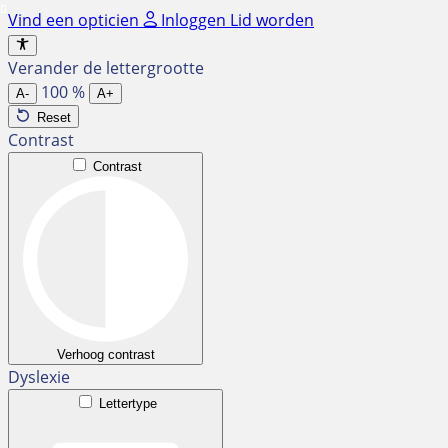
Ga
Vind een opticien
Inloggen
Lid worden
naar
de
Verander de lettergrootte
inhoud
100
%
A-
A+
Reset
Contrast
Contrast
Verhoog contrast
Dyslexie
Lettertype