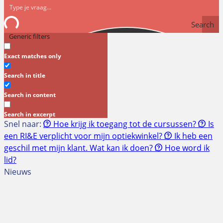
Search
Generic filters
Exact matches only
Search in title
Search in content
Search in excerpt
Snel naar:
Hoe krijg ik toegang tot de cursussen?
Is
een RI&E verplicht voor mijn optiekwinkel?
Ik heb een
geschil met mijn klant. Wat kan ik doen?
Hoe word ik
lid?
Nieuws