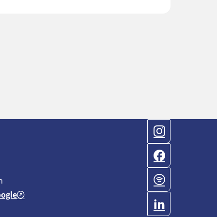
n
oogle