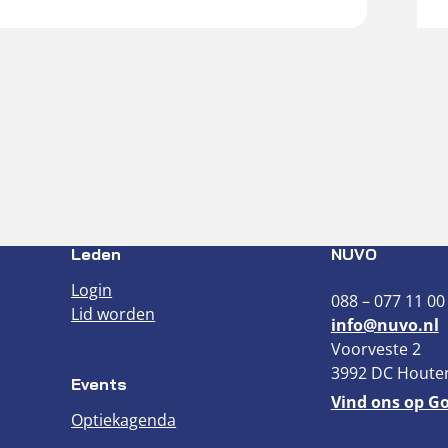
Leden
NUVO
Login
088 – 077 11 00
Lid worden
info@nuvo.nl
Voorveste 2
3992 DC Houte
Events
Vind ons op G
Optiekagenda