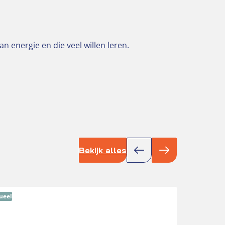
n energie en die veel willen leren.
Bekijk alles
ueel
Actue