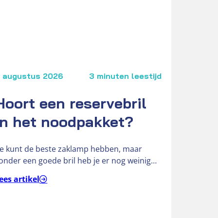
 augustus 2026
3 minuten leestijd
3 
Hoort een reservebril
V
in het noodpakket?
O
Je kunt de beste zaklamp hebben, maar
Ben
onder een goede bril heb je er nog weinig
& H
an,” vertelt Hendri,…
ees artikel
Lee