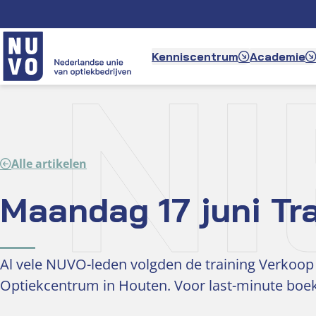
Ga
naar
de
N
Kenniscentrum
Academie
inhoud
Alle artikelen
Maandag 17 juni Tra
Al vele NUVO-leden volgden de training Verkoop 
Optiekcentrum in Houten. Voor last-minute boek