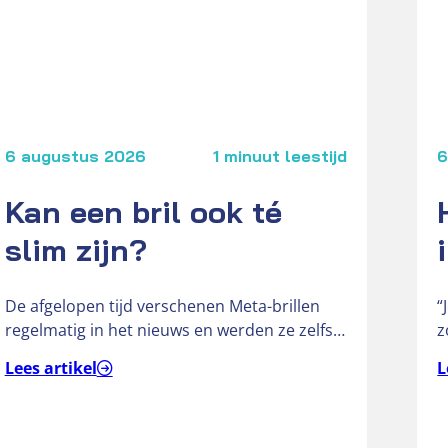
6 augustus 2026
1 minuut leestijd
6
Kan een bril ook té
slim zijn?
De afgelopen tijd verschenen Meta-brillen
“
regelmatig in het nieuws en werden ze zelfs
z
omschreven als ‘gluurbrillen’. De slimme
a
Lees artikel
L
brillen…