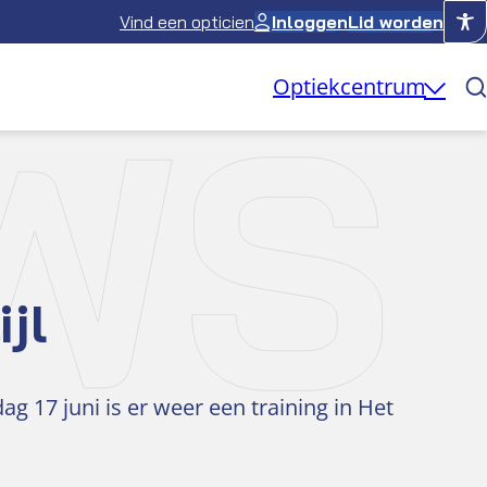
Vind een opticien
Inloggen
Lid worden
WS
Optiekcentrum
jl
17 juni is er weer een training in Het