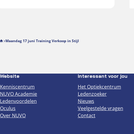
Maandag 17 juni Training Verkoop in Stijl
Website
Interessant voor jou
Kenniscentrum
Het Optiekcentrum
NUVO Academie
Ledenzoeker
Ledenvoordelen
Nieuws
Oculus
Veelgestelde vragen
Over NUVO
Contact