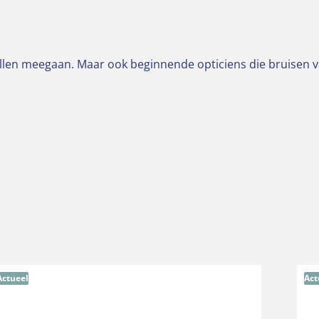
 willen meegaan. Maar ook beginnende opticiens die bruisen va
Actueel
Act