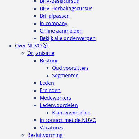
BHV-Basiscursus
BHV-Herhalingscursus
Bril afpassen
In-company
Online aanmelden
Bekijk alle onderwerpen
Over NUVO
Organisatie
Bestuur
Oud voorzitters
Segmenten
Leden
Ereleden
Medewerkers
Ledenvoordelen
Klantenvertellen
In contact met de NUVO
Vacatures
Besluitvorming