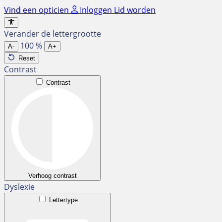
Ga
Vind een opticien
Inloggen
Lid worden
naar
de
Verander de lettergrootte
inhoud
100
%
A-
A+
Reset
Contrast
Contrast
Verhoog contrast
Dyslexie
Lettertype