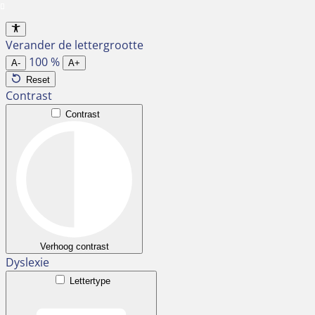
Ga
naar
Verander de lettergrootte
de
100
%
inhoud
A-
A+
Reset
Contrast
Contrast
Verhoog contrast
Dyslexie
Lettertype