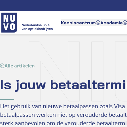
Ga
naar
de
N
Kenniscentrum
Academie
inhoud
Alle artikelen
Is jouw betaaltermi
Het gebruik van nieuwe betaalpassen zoals Vis
betaalpassen werken niet op verouderde betaalte
sterk aanbevolen om de verouderde betaaltermin