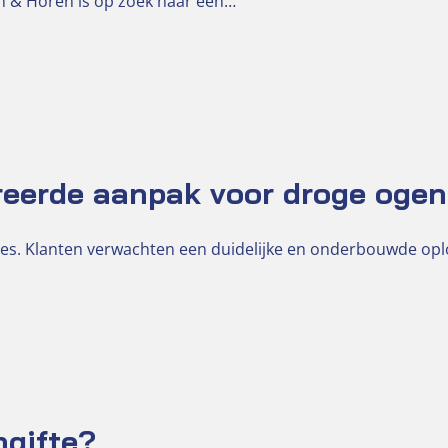
ien & Horen is op zoek naar een…
reerde aanpak voor droge ogen
es. Klanten verwachten een duidelijke en onderbouwde op
ngifte?