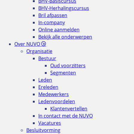
BHV-Basiscursus
BHV-Herhalingscursus
Bril afpassen
In-company
Online aanmelden
Bekijk alle onderwerpen
Over NUVO
Organisatie
Bestuur
Oud voorzitters
Segmenten
Leden
Ereleden
Medewerkers
Ledenvoordelen
Klantenvertellen
In contact met de NUVO
Vacatures
Besluitvorming