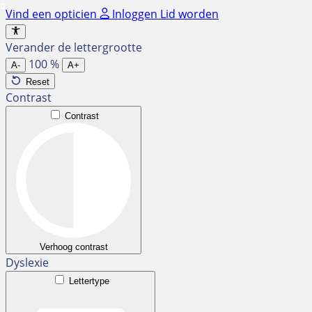
Ga
Vind een opticien
Inloggen
Lid worden
naar
de
Verander de lettergrootte
inhoud
100
%
A-
A+
Reset
Contrast
Contrast
Verhoog contrast
Dyslexie
Lettertype