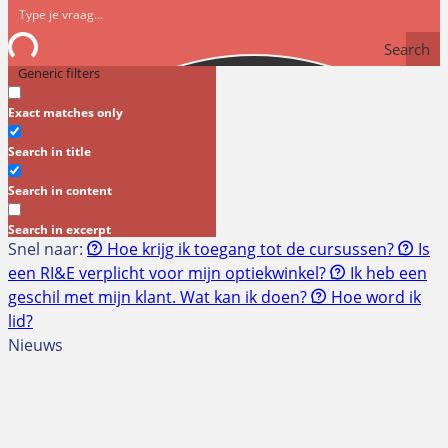
Search
Generic filters
Exact matches only
Search in title
Search in content
Search in excerpt
Snel naar:
Hoe krijg ik toegang tot de cursussen?
Is
een RI&E verplicht voor mijn optiekwinkel?
Ik heb een
geschil met mijn klant. Wat kan ik doen?
Hoe word ik
lid?
Nieuws