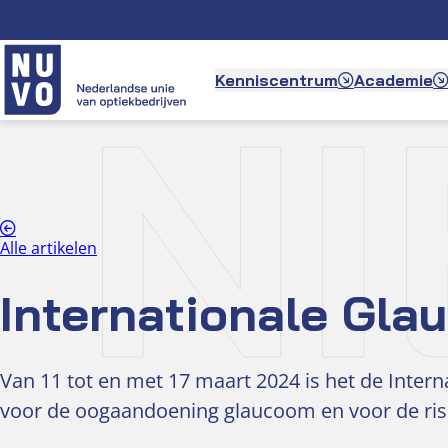
Ga
naar
de
N
Kenniscentrum
Academie
inhoud
Alle artikelen
Internationale Gl
Van 11 tot en met 17 maart 2024 is het de Inte
voor de oogaandoening glaucoom en voor de risi