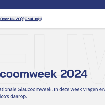
IEU
Over NUVO
Oculus
aucoomweek 2024
rnationale Glaucoomweek. In deze week vragen e
co’s daarop.