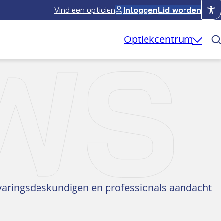
Vind een opticien
Inloggen
Lid worden
WS
Optiekcentrum
rvaringsdeskundigen en professionals aandacht