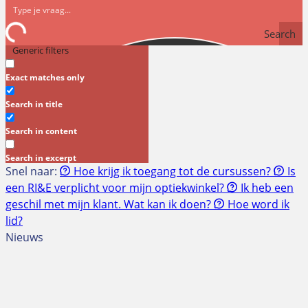
Search
Generic filters
Exact matches only
Search in title
Search in content
Search in excerpt
Snel naar:
Hoe krijg ik toegang tot de cursussen?
Is
een RI&E verplicht voor mijn optiekwinkel?
Ik heb een
geschil met mijn klant. Wat kan ik doen?
Hoe word ik
lid?
Nieuws