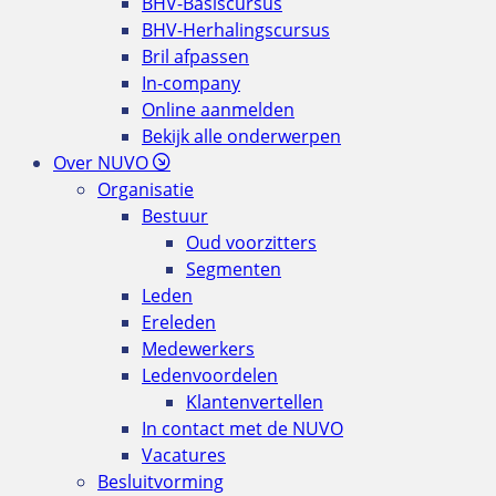
BHV-Basiscursus
BHV-Herhalingscursus
Bril afpassen
In-company
Online aanmelden
Bekijk alle onderwerpen
Over NUVO
Organisatie
Bestuur
Oud voorzitters
Segmenten
Leden
Ereleden
Medewerkers
Ledenvoordelen
Klantenvertellen
In contact met de NUVO
Vacatures
Besluitvorming