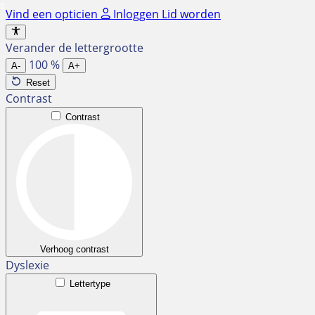
Ga
Vind een opticien
Inloggen
Lid worden
naar
de
Verander de lettergrootte
inhoud
100
%
A-
A+
Reset
Contrast
Contrast
Verhoog contrast
Dyslexie
Lettertype