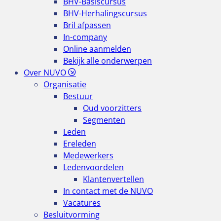
BHV-Basiscursus
BHV-Herhalingscursus
Bril afpassen
In-company
Online aanmelden
Bekijk alle onderwerpen
Over NUVO
Organisatie
Bestuur
Oud voorzitters
Segmenten
Leden
Ereleden
Medewerkers
Ledenvoordelen
Klantenvertellen
In contact met de NUVO
Vacatures
Besluitvorming