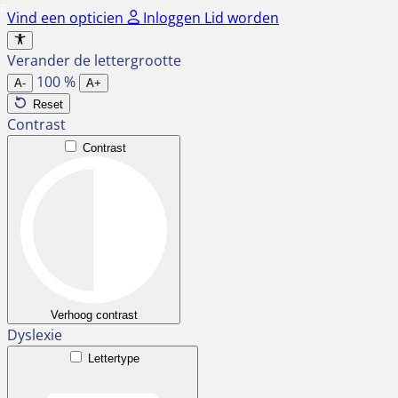
Ga
Vind een opticien
Inloggen
Lid worden
naar
de
Verander de lettergrootte
inhoud
100
%
A-
A+
Reset
Contrast
Contrast
Verhoog contrast
Dyslexie
Lettertype