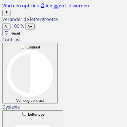
Ga
Vind een opticien
Inloggen
Lid worden
naar
de
Verander de lettergrootte
inhoud
100
%
A-
A+
Reset
Contrast
Contrast
Verhoog contrast
Dyslexie
Lettertype