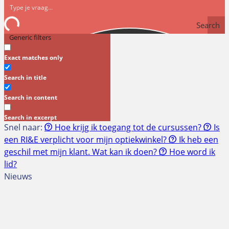
Search
Generic filters
Exact matches only
Search in title
Search in content
Search in excerpt
Snel naar:
Hoe krijg ik toegang tot de cursussen?
Is
een RI&E verplicht voor mijn optiekwinkel?
Ik heb een
geschil met mijn klant. Wat kan ik doen?
Hoe word ik
lid?
Nieuws