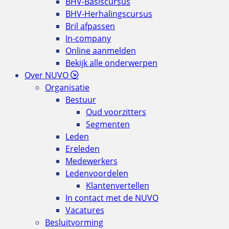
BHV-Basiscursus
BHV-Herhalingscursus
Bril afpassen
In-company
Online aanmelden
Bekijk alle onderwerpen
Over NUVO
Organisatie
Bestuur
Oud voorzitters
Segmenten
Leden
Ereleden
Medewerkers
Ledenvoordelen
Klantenvertellen
In contact met de NUVO
Vacatures
Besluitvorming