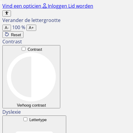
Ga
Vind een opticien
Inloggen
Lid worden
naar
de
Verander de lettergrootte
inhoud
100
%
A-
A+
Reset
Contrast
Contrast
Verhoog contrast
Dyslexie
Lettertype