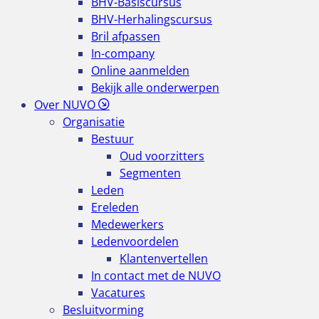
BHV-Basiscursus
BHV-Herhalingscursus
Bril afpassen
In-company
Online aanmelden
Bekijk alle onderwerpen
Over NUVO
Organisatie
Bestuur
Oud voorzitters
Segmenten
Leden
Ereleden
Medewerkers
Ledenvoordelen
Klantenvertellen
In contact met de NUVO
Vacatures
Besluitvorming