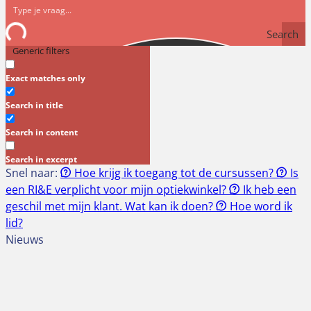
Search
Generic filters
Exact matches only
Search in title
Search in content
Search in excerpt
Snel naar:
Hoe krijg ik toegang tot de cursussen?
Is
een RI&E verplicht voor mijn optiekwinkel?
Ik heb een
geschil met mijn klant. Wat kan ik doen?
Hoe word ik
lid?
Nieuws