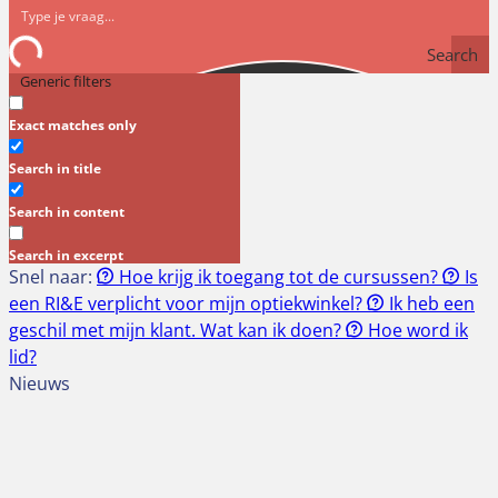
Search
Generic filters
Exact matches only
Search in title
Search in content
Search in excerpt
Snel naar:
Hoe krijg ik toegang tot de cursussen?
Is
een RI&E verplicht voor mijn optiekwinkel?
Ik heb een
geschil met mijn klant. Wat kan ik doen?
Hoe word ik
lid?
Nieuws