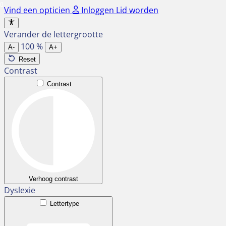
Ga
Vind een opticien
Inloggen
Lid worden
naar
de
Verander de lettergrootte
inhoud
100
%
A-
A+
Reset
Contrast
Contrast
Verhoog contrast
Dyslexie
Lettertype