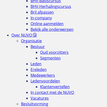
BHV-Basiscursus
BHV-Herhalingscursus
Bril afpassen
In-company
Online aanmelden
Bekijk alle onderwerpen
Over NUVO
Organisatie
Bestuur
Oud voorzitters
Segmenten
Leden
Ereleden
Medewerkers
Ledenvoordelen
Klantenvertellen
In contact met de NUVO
Vacatures
Besluitvorming