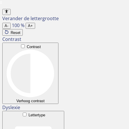
Ga
naar
Verander de lettergrootte
de
100
%
inhoud
A-
A+
Reset
Contrast
Contrast
Verhoog contrast
Dyslexie
Lettertype