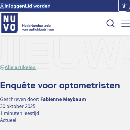
Ga
Inloggen
Lid worden
naar
de
inhoud
NIEUW
Kenniscentrum
Academie
Alle artikelen
Over NUVO
Oculus
Enquête voor optometristen
Geschreven door:
Fabienne Meybaum
Optiekcentrum
30 oktober 2025
1 minuten leestijd
Actueel