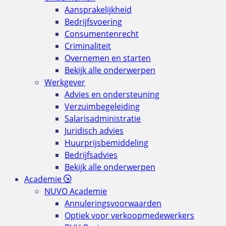
Aansprakelijkheid
Bedrijfsvoering
Consumentenrecht
Criminaliteit
Overnemen en starten
Bekijk alle onderwerpen
Werkgever
Advies en ondersteuning
Verzuimbegeleiding
Salarisadministratie
Juridisch advies
Huurprijsbemiddeling
Bedrijfsadvies
Bekijk alle onderwerpen
Academie
NUVO Academie
Annuleringsvoorwaarden
Optiek voor verkoopmedewerkers