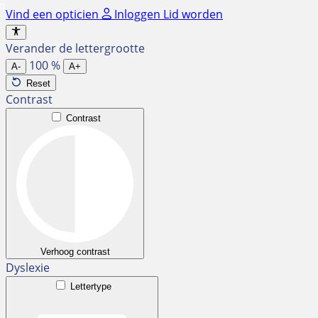
Ga
Vind een opticien
Inloggen
Lid worden
naar
de
Verander de lettergrootte
inhoud
100
%
A-
A+
Reset
Contrast
Contrast
Verhoog contrast
Dyslexie
Lettertype