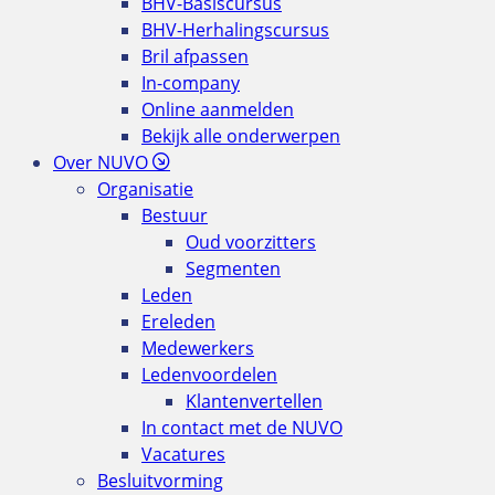
BHV-Basiscursus
BHV-Herhalingscursus
Bril afpassen
In-company
Online aanmelden
Bekijk alle onderwerpen
Over NUVO
Organisatie
Bestuur
Oud voorzitters
Segmenten
Leden
Ereleden
Medewerkers
Ledenvoordelen
Klantenvertellen
In contact met de NUVO
Vacatures
Besluitvorming