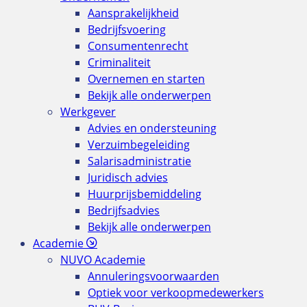
Aansprakelijkheid
Bedrijfsvoering
Consumentenrecht
Criminaliteit
Overnemen en starten
Bekijk alle onderwerpen
Werkgever
Advies en ondersteuning
Verzuimbegeleiding
Salarisadministratie
Juridisch advies
Huurprijsbemiddeling
Bedrijfsadvies
Bekijk alle onderwerpen
Academie
NUVO Academie
Annuleringsvoorwaarden
Optiek voor verkoopmedewerkers