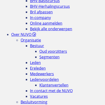
BHV-Basiscursus
BHV-Herhalingscursus
Bril afpassen
In-company
Online aanmelden
Bekijk alle onderwerpen
Over NUVO
Organisatie
Bestuur
Oud voorzitters
Segmenten
Leden
Ereleden
Medewerkers
Ledenvoordelen
Klantenvertellen
In contact met de NUVO
Vacatures
Besluitvorming