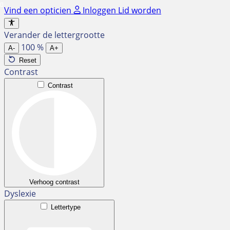
Ga
Vind een opticien
Inloggen
Lid worden
naar
de
Verander de lettergrootte
inhoud
100
%
A-
A+
Reset
Contrast
Contrast
Verhoog contrast
Dyslexie
Lettertype