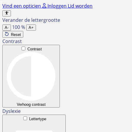
Ga
Vind een opticien
Inloggen
Lid worden
naar
de
Verander de lettergrootte
inhoud
100
%
A-
A+
Reset
Contrast
Contrast
Verhoog contrast
Dyslexie
Lettertype