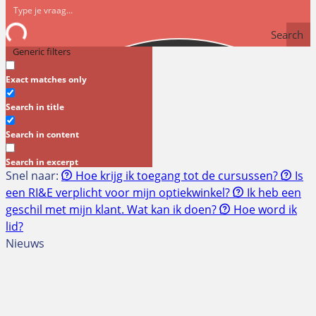
Search
Generic filters
Exact matches only
Search in title
Search in content
Search in excerpt
Snel naar:
Hoe krijg ik toegang tot de cursussen?
Is
een RI&E verplicht voor mijn optiekwinkel?
Ik heb een
geschil met mijn klant. Wat kan ik doen?
Hoe word ik
lid?
Nieuws