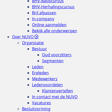
BHV-Basiscursus
BHV-Herhalingscursus
Bril afpassen
In-company
Online aanmelden
Bekijk alle onderwerpen
Over NUVO
Organisatie
Bestuur
Oud voorzitters
Segmenten
Leden
Ereleden
Medewerkers
Ledenvoordelen
Klantenvertellen
In contact met de NUVO
Vacatures
Besluitvorming