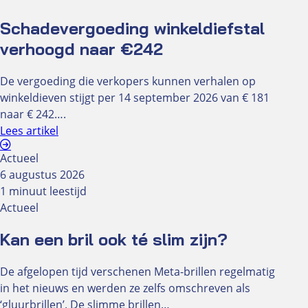
Oculus
Schadevergoeding winkeldiefstal
Abonnement
verhoogd naar €242
Adverteren
Knipoogjes
De vergoeding die verkopers kunnen verhalen op
Redactie
winkeldieven stijgt per 14 september 2026 van € 181
naar € 242….
Oculus 2024
Lees artikel
Bekijk alle Oculus uit 2024
Actueel
Oculus 2025
6 augustus 2026
Bekijk alle Oculus uit 2025
1 minuut leestijd
Actueel
Oculus 2026
Kan een bril ook té slim zijn?
Bekijk alle Oculus uit 2026
De afgelopen tijd verschenen Meta-brillen regelmatig
NUVO Talk
in het nieuws en werden ze zelfs omschreven als
‘gluurbrillen’. De slimme brillen…