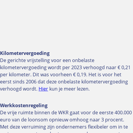
BHV-Herhalingscursus
Bril afpassen
In-company
Online aanmelden
Bekijk alle onderwerpen
Kilometervergoeding
Over NUVO
De gerichte vrijstelling voor een onbelaste
kilometervergoeding wordt per 2023 verhoogd naar € 0,21
Organisatie
per kilometer. Dit was voorheen € 0,19. Het is voor het
Bestuur
eerst sinds 2006 dat deze onbelaste kilometervergoeding
Oud voorzitters
verhoogd wordt.
Hier
kun je meer lezen.
Segmenten
Werkkostenregeling
Leden
De vrije ruimte binnen de WKR gaat voor de eerste 400.000
Ereleden
euro van de loonsom opnieuw omhoog naar 3 procent.
Medewerkers
Met deze verruiming zijn ondernemers flexibeler om in te
Ledenvoordelen