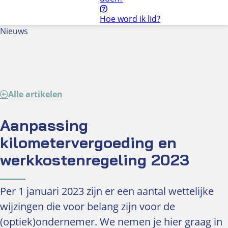
Hoe word ik lid?
Nieuws
Kenniscentrum
Kwaliteit
NUVO Keurmerk
Kwaliteitsstandaard oogmeting
Alle artikelen
Optiekonderwijs
Onderzoek en cijfers
Wie doet wat binnen het optiekbedrijf?
Aanpassing
Zorg(verzekeraars)
kilometervergoeding en
Bekijk alle onderwerpen
werkkostenregeling 2023
Ondernemen
Aansprakelijkheid
Per 1 januari 2023 zijn er een aantal wettelijke
Bedrijfsvoering
wijzingen die voor belang zijn voor de
Consumentenrecht
Criminaliteit
(optiek)ondernemer. We nemen je hier graag in