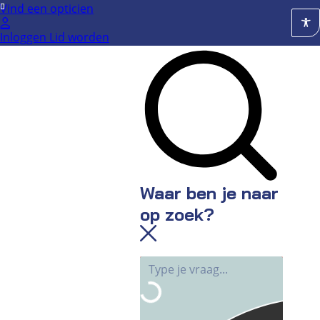
Ga
Vind een opticien
naar
Inloggen
Lid worden
de
inhoud
Waar ben je naar
op zoek?