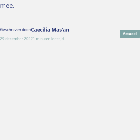
Overnemen en starten
mee.
Bekijk alle onderwerpen
Werkgever
Caecilia Mas’an
Geschreven door:
Advies en ondersteuning
Actueel
29 december 2022
1 minuten leestijd
Verzuimbegeleiding
Salarisadministratie
Juridisch advies
Huurprijsbemiddeling
Bedrijfsadvies
Bekijk alle onderwerpen
Academie
NUVO Academie
Annuleringsvoorwaarden
Optiek voor verkoopmedewerkers
BHV-Basiscursus