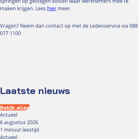
springen op gestegen kosten waar werknemers mee te
Klantenvertellen
maken krijgen. Lees
hier
meer.
In contact met de NUVO
Vragen? Neem dan contact op met de Ledenservice via 088
Vacatures
077 1100
Besluitvorming
Jaarverslag
ALV 2025
Low vision
Handig voor de low-visionspecialist
Laatste nieuws
Kwaliteitsgroep Low Vision
Vind een low-visionspecialist
Wat doet een low-visionspecialist
Bekijk alles
Actueel
Ledenvoordelen
6 augustus 2026
1 minuut leestijd
Oculus
Actueel