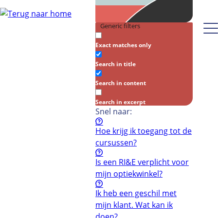
Generic filters
Exact matches only
Search in title
Search in content
Search in excerpt
Snel naar:
Hoe krijg ik toegang tot de
cursussen?
Is een RI&E verplicht voor
mijn optiekwinkel?
Ik heb een geschil met
mijn klant. Wat kan ik
doen?