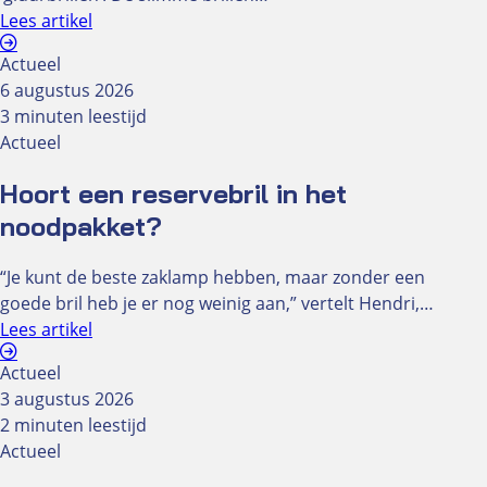
Lees artikel
Optiekcentrum
Actueel
Zalen
6 augustus 2026
Gekoppelde zalen
3 minuten leestijd
Goedzien-zaal
Actueel
Knipoog-zaal
Oculus-zaal
Hoort een reservebril in het
Optieklounge
noodpakket?
Spreekkamer
Tarieven zaalhuur
“Je kunt de beste zaklamp hebben, maar zonder een
goede bril heb je er nog weinig aan,” vertelt Hendri,…
Catering
Lees artikel
Diner buffetten
Actueel
Dranken arrangement
3 augustus 2026
Lunch
2 minuten leestijd
Actueel