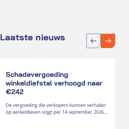
Laatste nieuws
Actueel
Act
Schadevergoeding
K
winkeldiefstal verhoogd naar
D
€242
r
o
De vergoeding die verkopers kunnen verhalen
b
op winkeldieven stijgt per 14 september 2026
van € 181 naar € 242….