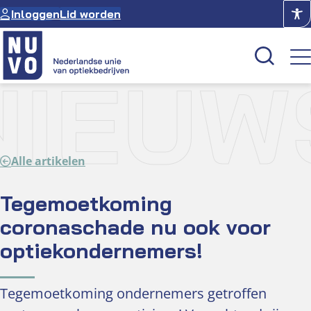
Ga
Inloggen
Lid worden
naar
de
inhoud
NIEUW
Kenniscentrum
Academie
Alle artikelen
Over NUVO
Oculus
Tegemoetkoming
coronaschade nu ook voor
Optiekcentrum
optiekondernemers!
Tegemoetkoming ondernemers getroffen