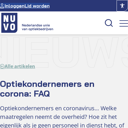
Ga
Inloggen
Lid worden
naar
de
inhoud
NIEUW
Kenniscentrum
Academie
Alle artikelen
Over NUVO
Oculus
Optiekondernemers en
corona: FAQ
Optiekcentrum
Optiekondernemers en coronavirus… Welke
maatregelen neemt de overheid? Hoe zit het
eigenlijk als je geen personeel in dienst hebt, of