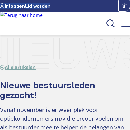
Ga
Inloggen
Lid worden
naar
de
inhoud
NIEUW
Kenniscentrum
Academie
Alle artikelen
Over NUVO
Oculus
Nieuwe bestuursleden
gezocht!
Optiekcentrum
Vanaf november is er weer plek voor
optiekondernemers m/v die ervoor voelen om
als bestuurder mee te helpen de belangen van