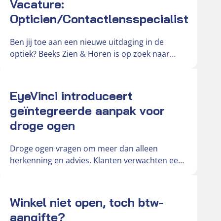
Vacature:
Opticien/Contactlensspecialist
Ben jij toe aan een nieuwe uitdaging in de
optiek? Beeks Zien & Horen is op zoek naar
een…
Actueel
EyeVinci introduceert
geïntegreerde aanpak voor
droge ogen
Droge ogen vragen om meer dan alleen
herkenning en advies. Klanten verwachten een
duidelijke en onderbouwde oplossing voor
hun…
Actueel
Winkel niet open, toch btw-
aangifte?