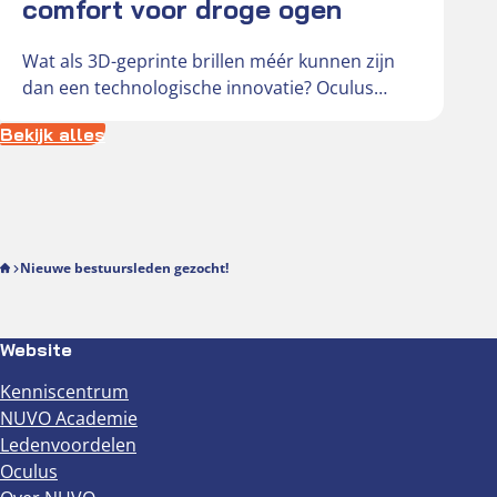
comfort voor droge ogen
Wat als 3D-geprinte brillen méér kunnen zijn
dan een technologische innovatie? Oculus
sprak met Jan Berend Zweerts, directeur van…
Bekijk alles
Nieuwe bestuursleden gezocht!
Website
Kenniscentrum
NUVO Academie
Ledenvoordelen
Oculus