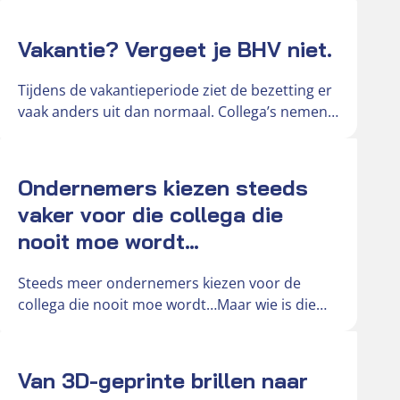
getroffen…
Actueel
Vakantie? Vergeet je BHV niet.
Tijdens de vakantieperiode ziet de bezetting er
vaak anders uit dan normaal. Collega’s nemen
diensten over, vakantiekrachten springen bij…
Actueel
Ondernemers kiezen steeds
vaker voor die collega die
nooit moe wordt…
Steeds meer ondernemers kiezen voor de
collega die nooit moe wordt…Maar wie is die
collega eigenlijk? Grote kans dat…
Actueel
Van 3D-geprinte brillen naar