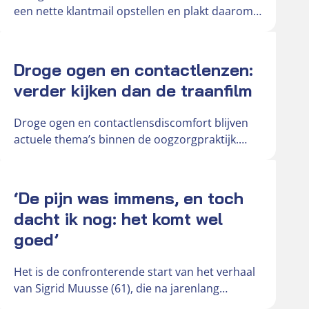
een nette klantmail opstellen en plakt daarom
de oorspronkelijke mail in…
Actueel
Droge ogen en contactlenzen:
verder kijken dan de traanfilm
Droge ogen en contactlensdiscomfort blijven
actuele thema’s binnen de oogzorgpraktijk.
Door toenemend schermgebruik,
veranderende leefomstandigheden en de
Actueel
groeiende vraag…
‘De pijn was immens, en toch
dacht ik nog: het komt wel
goed’
Het is de confronterende start van het verhaal
van Sigrid Muusse (61), die na jarenlang
probleemloos contactlensgebruik werd