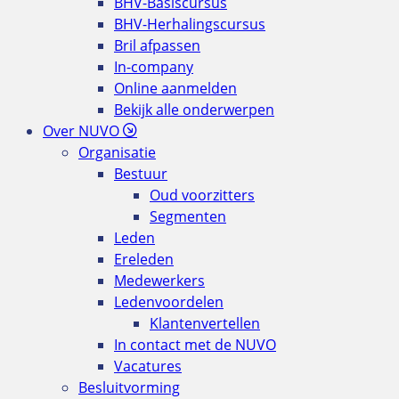
BHV-Basiscursus
BHV-Herhalingscursus
Bril afpassen
In-company
Online aanmelden
Bekijk alle onderwerpen
Over NUVO
Organisatie
Bestuur
Oud voorzitters
Segmenten
Leden
Ereleden
Medewerkers
Ledenvoordelen
Klantenvertellen
In contact met de NUVO
Vacatures
Besluitvorming