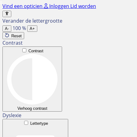
Ga
Vind een opticien
Inloggen
Lid worden
naar
de
Verander de lettergrootte
inhoud
100
%
A-
A+
Reset
Contrast
Contrast
Verhoog contrast
Dyslexie
Lettertype