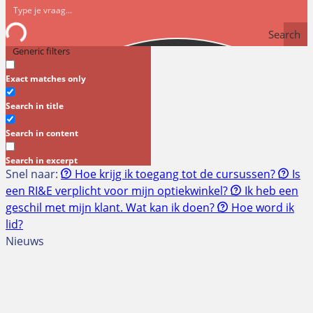
Search
Generic filters
Exact matches only
Search in title
Search in content
Search in excerpt
Snel naar:
Hoe krijg ik toegang tot de cursussen?
Is
een RI&E verplicht voor mijn optiekwinkel?
Ik heb een
geschil met mijn klant. Wat kan ik doen?
Hoe word ik
lid?
Nieuws