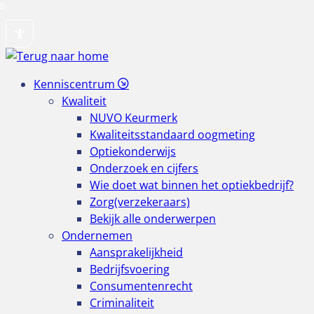
Ga
naar
de
inhoud
Kenniscentrum
Kwaliteit
NUVO Keurmerk
Kwaliteitsstandaard oogmeting
Optiekonderwijs
Onderzoek en cijfers
Wie doet wat binnen het optiekbedrijf?
Zorg(verzekeraars)
Bekijk alle onderwerpen
Ondernemen
Aansprakelijkheid
Bedrijfsvoering
Consumentenrecht
Criminaliteit