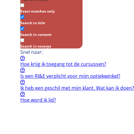
Exact matches only
Search in title
Search in content
Search in excerpt
Snel naar:
Hoe krijg ik toegang tot de cursussen?
Is een RI&E verplicht voor mijn optiekwinkel?
Ik heb een geschil met mijn klant. Wat kan ik doen?
Hoe word ik lid?