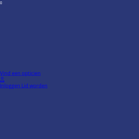
Ga
naar
de
inhoud
Vind een opticien
Inloggen
Lid worden