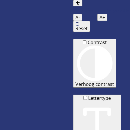
Verander de lettergrootte
A-
100
%
A+
Reset
Contrast
Contrast
Verhoog contrast
Dyslexie
Lettertype