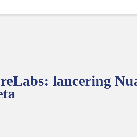
ureLabs: lancering N
eta