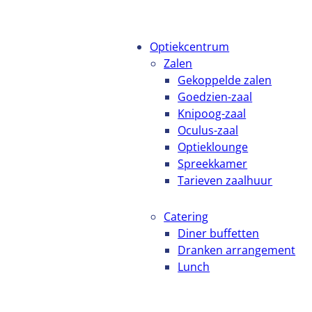
Optiekcentrum
Zalen
Gekoppelde zalen
Goedzien-zaal
Knipoog-zaal
Oculus-zaal
Optieklounge
Spreekkamer
Tarieven zaalhuur
Catering
Diner buffetten
Dranken arrangement
Lunch