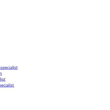
specialist
on
ist
ecialist