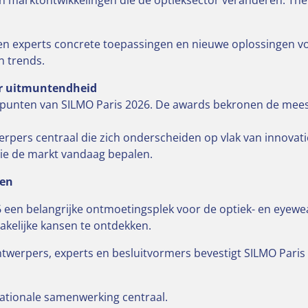
 marktontwikkelingen die de optieksector veranderen. Thema’
 en experts concrete toepassingen en nieuwe oplossingen vo
n trends.
or uitmuntendheid
tepunten van SILMO Paris 2026. De awards bekronen de mee
rpers centraal die zich onderscheiden op vlak van innovatie,
die de markt vandaag bepalen.
sen
26 een belangrijke ontmoetingsplek voor de optiek- en eyew
akelijke kansen te ontdekken.
ntwerpers, experts en besluitvormers bevestigt SILMO Par
nationale samenwerking centraal.