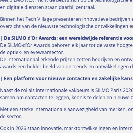
Met SILMO NEXT richt de beurs zich op de technologische en
en digitale diensten staan daarbij centraal.
Binnen het Tech Village presenteren innovatieve bedrijven
overzicht van de nieuwste technologische ontwikkelingen e
| De SILMO d’Or Awards: een wereldwijde referentie vo
De SILMO-d’Or Awards behoren elk jaar tot de vaste hoog
de optiek- en eyewearsector.
De internationaal erkende prijzen zetten bedrijven en ontwe
awards een helder beeld van de trends en ontwikkelingen 
| Een platform voor nieuwe contacten en zakelijke kan
Naast de rol als internationale vakbeurs is SILMO Paris 20
samen om contacten te leggen, kennis te delen en nieuwe z
Met een sterke internationale aanwezigheid van merken, o
de sector.
Ook in 2026 staan innovatie, marktontwikkelingen en inter