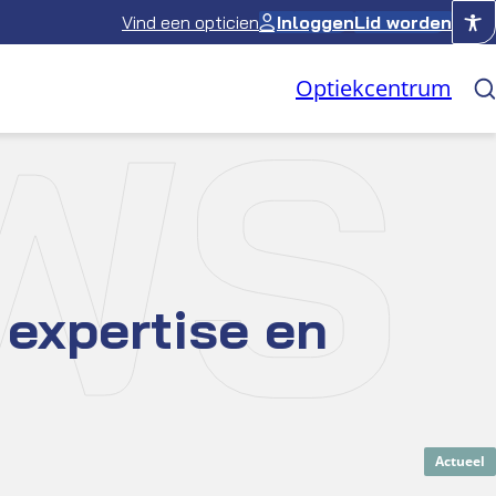
Vind een opticien
Inloggen
Lid worden
WS
Optiekcentrum
 expertise en
Actueel