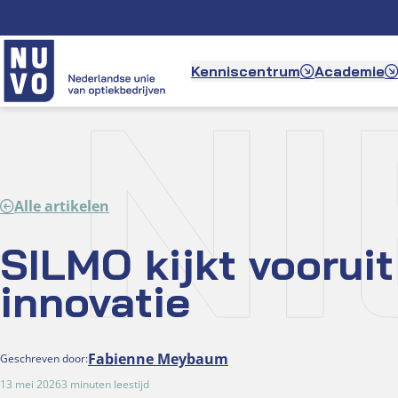
Ga
naar
de
N
Kenniscentrum
Academie
inhoud
Alle artikelen
SILMO kijkt vooruit
innovatie
Fabienne Meybaum
Geschreven door:
13 mei 2026
3 minuten leestijd