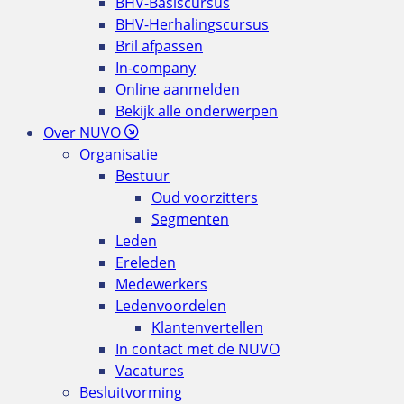
BHV-Basiscursus
BHV-Herhalingscursus
Bril afpassen
In-company
Online aanmelden
Bekijk alle onderwerpen
Over NUVO
Organisatie
Bestuur
Oud voorzitters
Segmenten
Leden
Ereleden
Medewerkers
Ledenvoordelen
Klantenvertellen
In contact met de NUVO
Vacatures
Besluitvorming