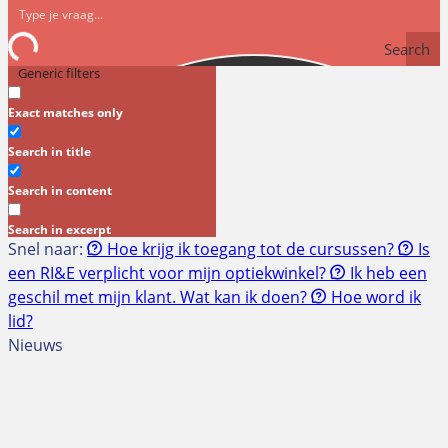
Search
Generic filters
Exact matches only
Search in title
Search in content
Search in excerpt
Snel naar:
Hoe krijg ik toegang tot de cursussen?
Is
een RI&E verplicht voor mijn optiekwinkel?
Ik heb een
geschil met mijn klant. Wat kan ik doen?
Hoe word ik
lid?
Nieuws