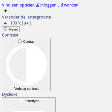
Ga
Vind een opticien
Inloggen
Lid worden
naar
de
Verander de lettergrootte
inhoud
100
%
A-
A+
Reset
Contrast
Contrast
Verhoog contrast
Dyslexie
Lettertype