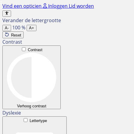
Ga
Vind een opticien
Inloggen
Lid worden
naar
de
Verander de lettergrootte
inhoud
100
%
A-
A+
Reset
Contrast
Contrast
Verhoog contrast
Dyslexie
Lettertype