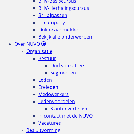
BHV-Basiscursus
BHV-Herhalingscursus
Bril afpassen
In-company
Online aanmelden
Bekijk alle onderwerpen
Over NUVO
Organisatie
Bestuur
Oud voorzitters
Segmenten
Leden
Ereleden
Medewerkers
Ledenvoordelen
Klantenvertellen
In contact met de NUVO
Vacatures
Besluitvorming