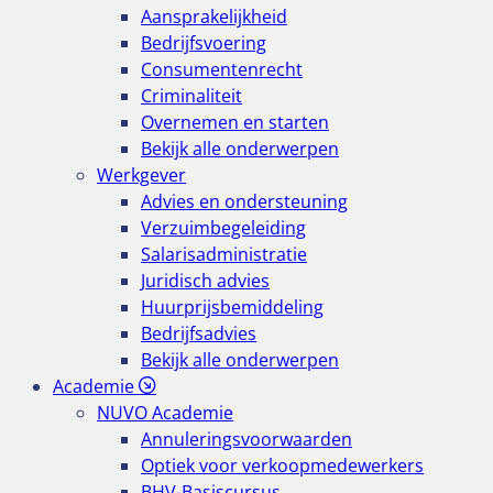
Aansprakelijkheid
Bedrijfsvoering
Consumentenrecht
Criminaliteit
Overnemen en starten
Bekijk alle onderwerpen
Werkgever
Advies en ondersteuning
Verzuimbegeleiding
Salarisadministratie
Juridisch advies
Huurprijsbemiddeling
Bedrijfsadvies
Bekijk alle onderwerpen
Academie
NUVO Academie
Annuleringsvoorwaarden
Optiek voor verkoopmedewerkers
BHV-Basiscursus