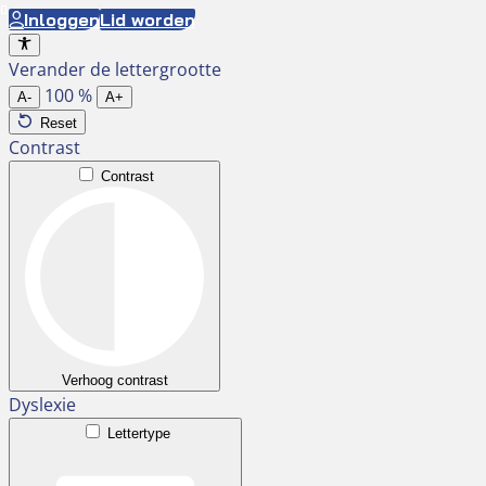
Ga
Inloggen
Lid worden
naar
Verander de lettergrootte
de
100
%
inhoud
A-
A+
Reset
Contrast
Contrast
Verhoog contrast
Dyslexie
Lettertype