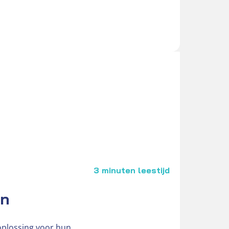
3 minuten leestijd
en
oplossing voor hun…