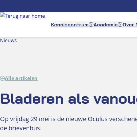
Ga
naar
de
Kenniscentrum
Academie
Over
inhoud
Nieuws
Alle artikelen
Bladeren als vanou
Op vrijdag 29 mei is de nieuwe Oculus versche
de brievenbus.