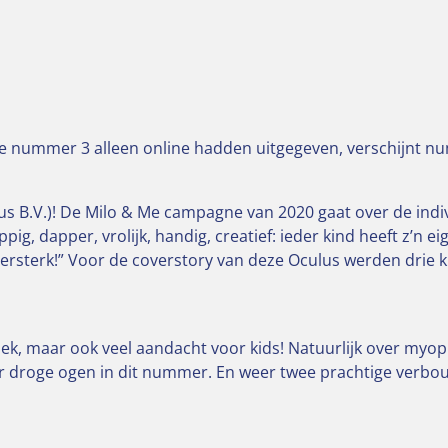
we nummer 3 alleen online hadden uitgegeven, verschijnt 
us B.V.
)!
De Milo & Me campagne van 2020 gaat over de indiv
appig, dapper, vrolijk, handig, creatief: ieder kind heeft z’n
upersterk!” Voor de coverstory van deze Oculus werden drie k
iek, maar ook veel aandacht voor kids! Natuurlijk over myo
r droge ogen in dit nummer. En weer twee prachtige verbou