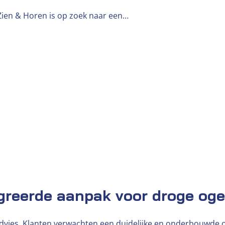
 Zien & Horen is op zoek naar een…
egreerde aanpak voor droge og
dvies. Klanten verwachten een duidelijke en onderbouwde 