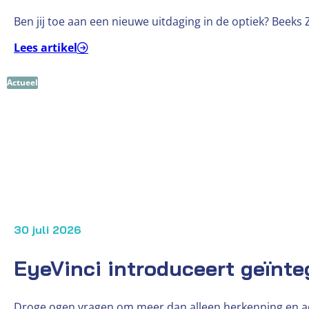
Ben jij toe aan een nieuwe uitdaging in de optiek? Beeks
Lees artikel
Actueel
30 juli 2026
EyeVinci introduceert geïnt
Droge ogen vragen om meer dan alleen herkenning en a