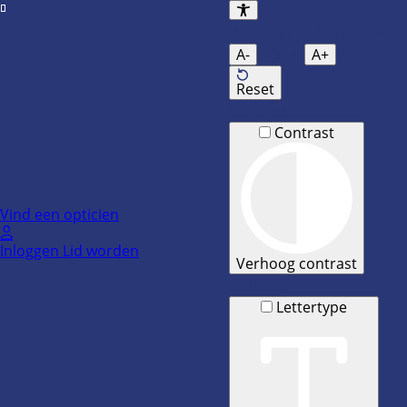
Ga
naar
Verander de lettergrootte
de
A-
100
%
A+
inhoud
Reset
Contrast
Contrast
Vind een opticien
Inloggen
Lid worden
Verhoog contrast
Dyslexie
Lettertype