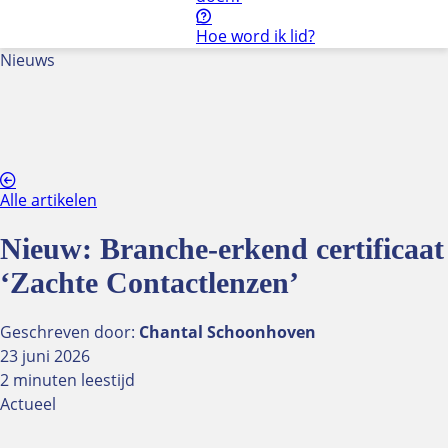
Hoe word ik lid?
Nieuws
Kenniscentrum
Kwaliteit
NUVO Keurmerk
Kwaliteitsstandaard oogmeting
Optiekonderwijs
Alle artikelen
Onderzoek en cijfers
Wie doet wat binnen het optiekbedrijf?
Nieuw: Branche-erkend certificaat
Zorg(verzekeraars)
‘Zachte Contactlenzen’
Bekijk alle onderwerpen
Geschreven door:
Chantal Schoonhoven
Ondernemen
23 juni 2026
Aansprakelijkheid
2 minuten leestijd
Bedrijfsvoering
Actueel
Consumentenrecht
Criminaliteit