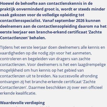
Hoewel de behoefte aan contactlenskennis in de
BHV-Herhalingscursus
praktijk onverminderd groot is, wordt er steeds minder
Bril afpassen
vaak gekozen voor de volledige opleiding tot
In-company
contactlensspecialist. Vanaf september 2026 kunnen
Online aanmelden
deelnemers aan de contactlensopleiding daarom na het
Bekijk alle onderwerpen
eerste leerjaar een branche-erkend certificaat ‘Zachte
Contactlenzen’ behalen.
Over NUVO
Tijdens het eerste leerjaar doen deelnemers alle kennis en
vaardigheden op die nodig zijn voor het aanmeten,
Organisatie
controleren en begeleiden van dragers van zachte
Bestuur
contactlenzen. Voor deelnemers is het een laagdrempelige
Oud voorzitters
mogelijkheid om hun kennis op het gebied van
Segmenten
contactlenzen uit te breiden. Na succesvolle afronding
ontvangen zij het branche-erkende certificaat ‘Zachte
Leden
Contactlenzen’. Daarmee beschikken zij over een officieel
Ereleden
erkende kwalificatie.
Medewerkers
Waardevolle verdieping
Ledenvoordelen