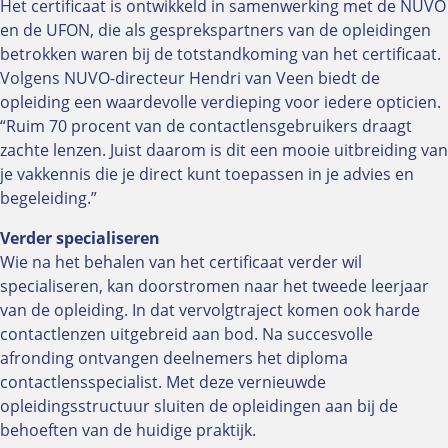
Het certificaat is ontwikkeld in samenwerking met de NUVO
Klantenvertellen
en de UFON, die als gesprekspartners van de opleidingen
betrokken waren bij de totstandkoming van het certificaat.
In contact met de NUVO
Volgens NUVO-directeur Hendri van Veen biedt de
Vacatures
opleiding een waardevolle verdieping voor iedere opticien.
“Ruim 70 procent van de contactlensgebruikers draagt
Besluitvorming
zachte lenzen. Juist daarom is dit een mooie uitbreiding van
Jaarverslag
je vakkennis die je direct kunt toepassen in je advies en
ALV 2025
begeleiding.”
Low vision
Verder specialiseren
Handig voor de low-visionspecialist
Wie na het behalen van het certificaat verder wil
Kwaliteitsgroep Low Vision
specialiseren, kan doorstromen naar het tweede leerjaar
Vind een low-visionspecialist
van de opleiding. In dat vervolgtraject komen ook harde
Wat doet een low-visionspecialist
contactlenzen uitgebreid aan bod. Na succesvolle
afronding ontvangen deelnemers het diploma
contactlensspecialist. Met deze vernieuwde
Ledenvoordelen
opleidingsstructuur sluiten de opleidingen aan bij de
behoeften van de huidige praktijk.
Oculus