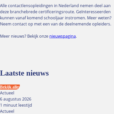
Alle contactlensopleidingen in Nederland nemen deel aan
Oculus
deze branchebrede certificeringsroute. Geïnteresseerden
Abonnement
kunnen vanaf komend schooljaar instromen. Meer weten?
Adverteren
Neem contact op met een van de deelnemende opleiders.
Knipoogjes
Redactie
Meer nieuws? Bekijk onze
nieuwspagina
.
Oculus 2024
Bekijk alle Oculus uit 2024
Oculus 2025
Bekijk alle Oculus uit 2025
Laatste nieuws
Oculus 2026
Bekijk alles
Bekijk alle Oculus uit 2026
Actueel
6 augustus 2026
NUVO Talk
1 minuut leestijd
Actueel