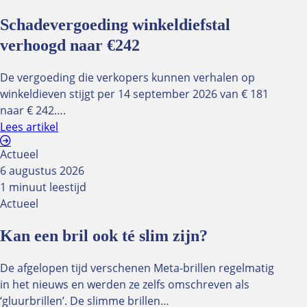
Schadevergoeding winkeldiefstal
Optiekcentrum
verhoogd naar €242
Zalen
Gekoppelde zalen
De vergoeding die verkopers kunnen verhalen op
Goedzien-zaal
winkeldieven stijgt per 14 september 2026 van € 181
Knipoog-zaal
naar € 242….
Oculus-zaal
Lees artikel
Optieklounge
Spreekkamer
Actueel
Tarieven zaalhuur
6 augustus 2026
1 minuut leestijd
Catering
Actueel
Diner buffetten
Kan een bril ook té slim zijn?
Dranken arrangement
Lunch
De afgelopen tijd verschenen Meta-brillen regelmatig
in het nieuws en werden ze zelfs omschreven als
‘gluurbrillen’. De slimme brillen…