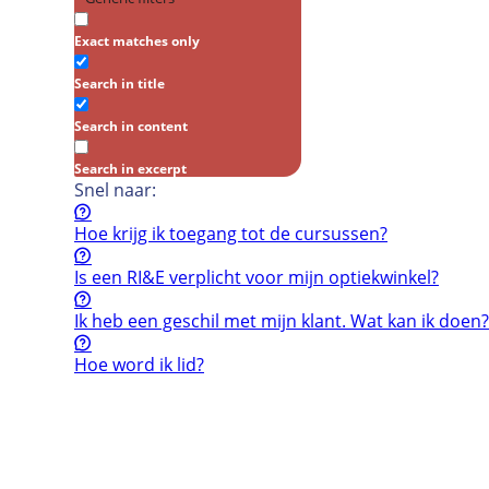
Exact matches only
Search in title
Search in content
Search in excerpt
Snel naar:
Hoe krijg ik toegang tot de cursussen?
Is een RI&E verplicht voor mijn optiekwinkel?
Ik heb een geschil met mijn klant. Wat kan ik doen?
Hoe word ik lid?