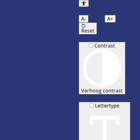
Verander de lettergrootte
A-
100
%
A+
Reset
Contrast
Contrast
Verhoog contrast
Dyslexie
Lettertype