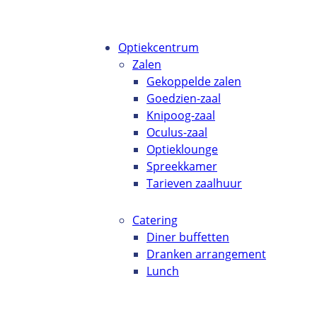
Optiekcentrum
Zalen
Gekoppelde zalen
Goedzien-zaal
Knipoog-zaal
Oculus-zaal
Optieklounge
Spreekkamer
Tarieven zaalhuur
Catering
Diner buffetten
Dranken arrangement
Lunch