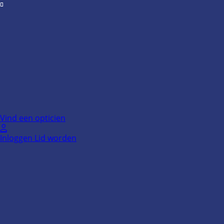
Ga
naar
de
inhoud
Vind een opticien
Inloggen
Lid worden