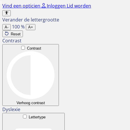
Ga
Vind een opticien
Inloggen
Lid worden
naar
de
Verander de lettergrootte
inhoud
100
%
A-
A+
Reset
Contrast
Contrast
Verhoog contrast
Dyslexie
Lettertype