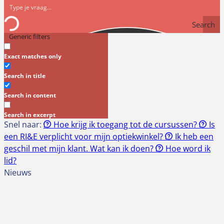
Search
Generic filters
Exact matches only
Search in title
Search in content
Search in excerpt
Snel naar:
Hoe krijg ik toegang tot de cursussen?
Is
een RI&E verplicht voor mijn optiekwinkel?
Ik heb een
geschil met mijn klant. Wat kan ik doen?
Hoe word ik
lid?
Nieuws