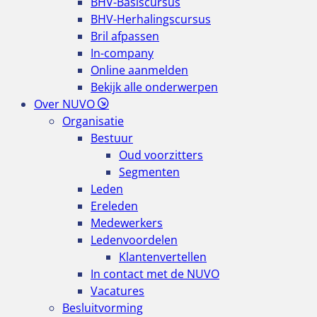
BHV-Basiscursus
BHV-Herhalingscursus
Bril afpassen
In-company
Online aanmelden
Bekijk alle onderwerpen
Over NUVO
Organisatie
Bestuur
Oud voorzitters
Segmenten
Leden
Ereleden
Medewerkers
Ledenvoordelen
Klantenvertellen
In contact met de NUVO
Vacatures
Besluitvorming