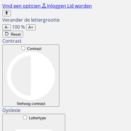
Ga
Vind een opticien
Inloggen
Lid worden
naar
de
Verander de lettergrootte
inhoud
100
%
A-
A+
Reset
Contrast
Contrast
Verhoog contrast
Dyslexie
Lettertype