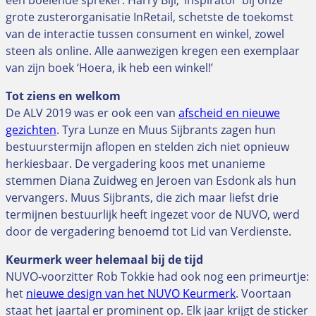
grote zusterorganisatie InRetail, schetste de toekomst
van de interactie tussen consument en winkel, zowel
steen als online. Alle aanwezigen kregen een exemplaar
van zijn boek ‘Hoera, ik heb een winkel!’
Tot ziens en welkom
De ALV 2019 was er ook een van
afscheid en nieuwe
gezichten
. Tyra Lunze en Muus Sijbrants zagen hun
bestuurstermijn aflopen en stelden zich niet opnieuw
herkiesbaar. De vergadering koos met unanieme
stemmen Diana Zuidweg en Jeroen van Esdonk als hun
vervangers. Muus Sijbrants, die zich maar liefst drie
termijnen bestuurlijk heeft ingezet voor de NUVO, werd
door de vergadering benoemd tot Lid van Verdienste.
Keurmerk weer helemaal bij de tijd
NUVO-voorzitter Rob Tokkie had ook nog een primeurtje:
het
nieuwe design van het NUVO Keurmerk
. Voortaan
staat het jaartal er prominent op. Elk jaar krijgt de sticker