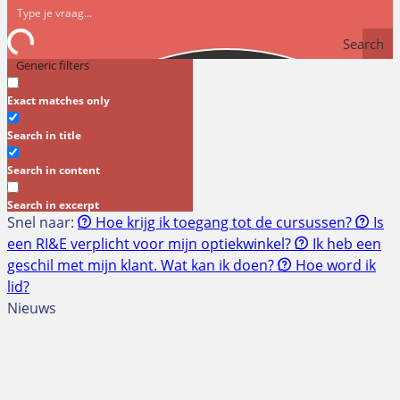
Search
Generic filters
Exact matches only
Search in title
Search in content
Search in excerpt
Snel naar:
Hoe krijg ik toegang tot de cursussen?
Is
een RI&E verplicht voor mijn optiekwinkel?
Ik heb een
geschil met mijn klant. Wat kan ik doen?
Hoe word ik
lid?
Nieuws