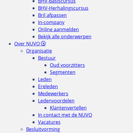
BHV-Basiscursus
BHV-Herhalingscursus
Bril afpassen
In-company
Online aanmelden
Bekijk alle onderwerpen
Over NUVO
Organisatie
Bestuur
Oud voorzitters
Segmenten
Leden
Ereleden
Medewerkers
Ledenvoordelen
Klantenvertellen
In contact met de NUVO
Vacatures
Besluitvorming