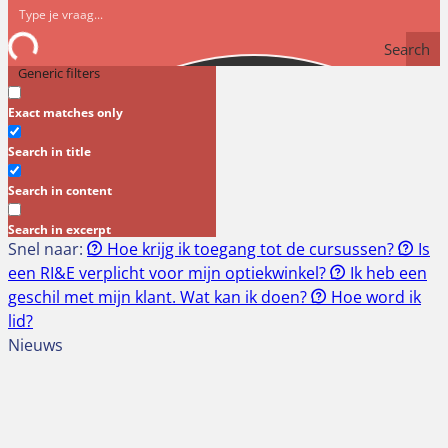
Search
Generic filters
Exact matches only
Search in title
Search in content
Search in excerpt
Snel naar:
Hoe krijg ik toegang tot de cursussen?
Is
een RI&E verplicht voor mijn optiekwinkel?
Ik heb een
geschil met mijn klant. Wat kan ik doen?
Hoe word ik
lid?
Nieuws