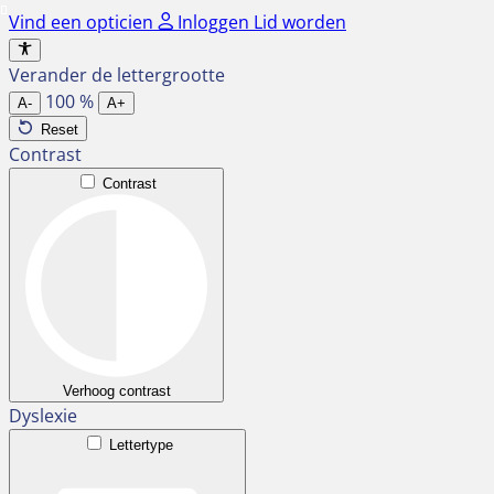
Ga
Vind een opticien
Inloggen
Lid worden
naar
de
Verander de lettergrootte
inhoud
100
%
A-
A+
Reset
Contrast
Contrast
Verhoog contrast
Dyslexie
Lettertype