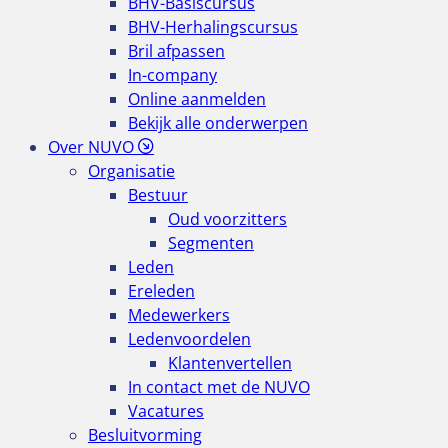
BHV-Basiscursus
BHV-Herhalingscursus
Bril afpassen
In-company
Online aanmelden
Bekijk alle onderwerpen
Over NUVO
Organisatie
Bestuur
Oud voorzitters
Segmenten
Leden
Ereleden
Medewerkers
Ledenvoordelen
Klantenvertellen
In contact met de NUVO
Vacatures
Besluitvorming