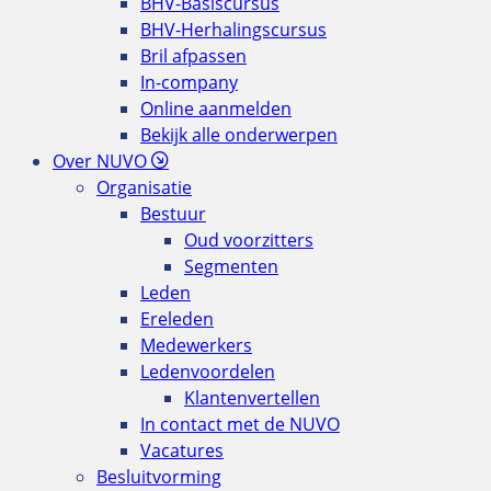
BHV-Basiscursus
BHV-Herhalingscursus
Bril afpassen
In-company
Online aanmelden
Bekijk alle onderwerpen
Over NUVO
Organisatie
Bestuur
Oud voorzitters
Segmenten
Leden
Ereleden
Medewerkers
Ledenvoordelen
Klantenvertellen
In contact met de NUVO
Vacatures
Besluitvorming