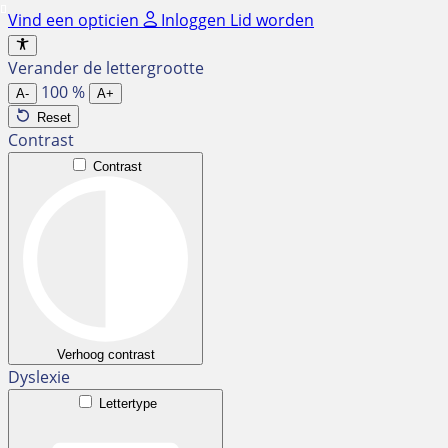
Ga
Vind een opticien
Inloggen
Lid worden
naar
de
Verander de lettergrootte
inhoud
100
%
A-
A+
Reset
Contrast
Contrast
Verhoog contrast
Dyslexie
Lettertype