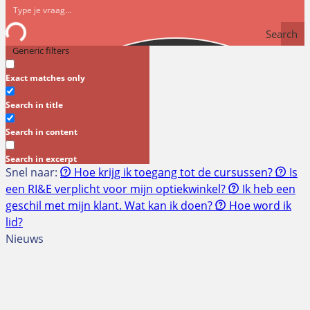
Search
Generic filters
Exact matches only
Search in title
Search in content
Search in excerpt
Snel naar:
Hoe krijg ik toegang tot de cursussen?
Is
een RI&E verplicht voor mijn optiekwinkel?
Ik heb een
geschil met mijn klant. Wat kan ik doen?
Hoe word ik
lid?
Nieuws