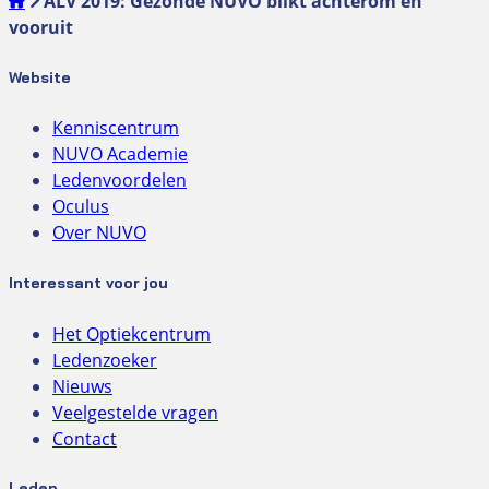
ALV 2019: Gezonde NUVO blikt achterom en
vooruit
Website
Kenniscentrum
NUVO Academie
Ledenvoordelen
Oculus
Over NUVO
Interessant voor jou
Het Optiekcentrum
Ledenzoeker
Nieuws
Veelgestelde vragen
Contact
Leden