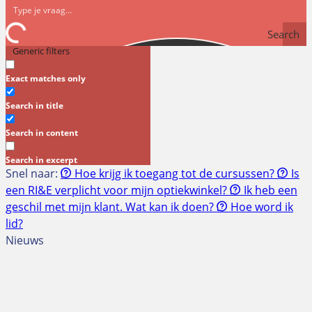
Search
Generic filters
Exact matches only
Search in title
Search in content
Search in excerpt
Snel naar:
Hoe krijg ik toegang tot de cursussen?
Is
een RI&E verplicht voor mijn optiekwinkel?
Ik heb een
geschil met mijn klant. Wat kan ik doen?
Hoe word ik
lid?
Nieuws