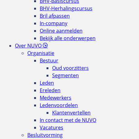
BHV-Basiscursus
BHV-Herhalingscursus
Bril afpassen
In-company
Online aanmelden
Bekijk alle onderwerpen
Over NUVO
Organisatie
Bestuur
Oud voorzitters
Segmenten
Leden
Ereleden
Medewerkers
Ledenvoordelen
Klantenvertellen
In contact met de NUVO
Vacatures
Besluitvorming