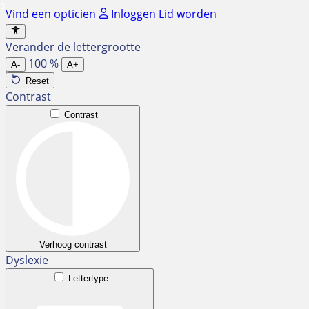
Ga
Vind een opticien
Inloggen
Lid worden
naar
de
Verander de lettergrootte
inhoud
100
%
A-
A+
Reset
Contrast
Contrast
Verhoog contrast
Dyslexie
Lettertype