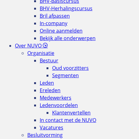
BHV-Basiscursus
BHV-Herhalingscursus
Bril afpassen
In-company
Online aanmelden
Bekijk alle onderwerpen
Over NUVO
Organisatie
Bestuur
Oud voorzitters
Segmenten
Leden
Ereleden
Medewerkers
Ledenvoordelen
Klantenvertellen
In contact met de NUVO
Vacatures
Besluitvorming