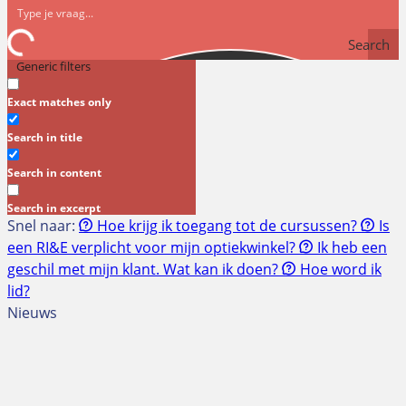
Search
Generic filters
Exact matches only
Search in title
Search in content
Search in excerpt
Snel naar:
Hoe krijg ik toegang tot de cursussen?
Is
een RI&E verplicht voor mijn optiekwinkel?
Ik heb een
geschil met mijn klant. Wat kan ik doen?
Hoe word ik
lid?
Nieuws