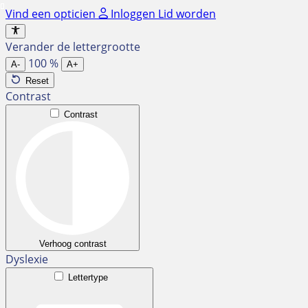
Ga
Vind een opticien
Inloggen
Lid worden
naar
de
Verander de lettergrootte
inhoud
100
%
A-
A+
Reset
Contrast
Contrast
Verhoog contrast
Dyslexie
Lettertype