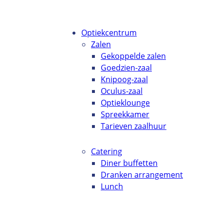
Optiekcentrum
Zalen
Gekoppelde zalen
Goedzien-zaal
Knipoog-zaal
Oculus-zaal
Optieklounge
Spreekkamer
Tarieven zaalhuur
Catering
Diner buffetten
Dranken arrangement
Lunch