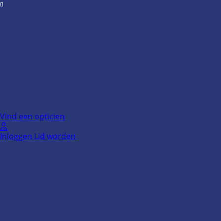
Ga
naar
de
inhoud
Vind een opticien
Inloggen
Lid worden