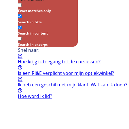
Exact matches only
Search in title
Search in content
Search in excerpt
Snel naar:
Hoe krijg ik toegang tot de cursussen?
Is een RI&E verplicht voor mijn optiekwinkel?
Ik heb een geschil met mijn klant. Wat kan ik doen?
Hoe word ik lid?