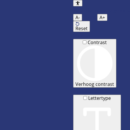
Verander de lettergrootte
A-
100
%
A+
Reset
Contrast
Contrast
Verhoog contrast
Dyslexie
Lettertype