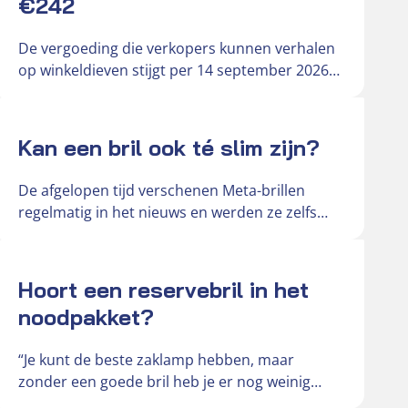
€242
De vergoeding die verkopers kunnen verhalen
op winkeldieven stijgt per 14 september 2026
van € 181 naar € 242….
Actueel
Kan een bril ook té slim zijn?
De afgelopen tijd verschenen Meta-brillen
regelmatig in het nieuws en werden ze zelfs
omschreven als ‘gluurbrillen’. De slimme
brillen…
Actueel
Hoort een reservebril in het
noodpakket?
“Je kunt de beste zaklamp hebben, maar
zonder een goede bril heb je er nog weinig
aan,” vertelt Hendri,…