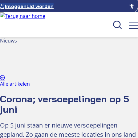
Ga
Inloggen
Lid worden
naar
de
inhoud
Nieuws
Kenniscentrum
Academie
Over NUVO
Alle artikelen
Oculus
Corona; versoepelingen op 5
Optiekcentrum
juni
Op 5 juni staan er nieuwe versoepelingen
gepland. Zo gaan de meeste locaties in ons land