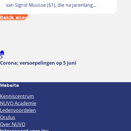
van Sigrid Muusse (61), die na jarenlang
probleemloos contactlensgebruik werd
Bekijk alles
getroffen…
Corona; versoepelingen op 5 juni
Website
Kenniscentrum
NUVO Academie
Ledenvoordelen
Oculus
Over NUVO
Interessant voor jou