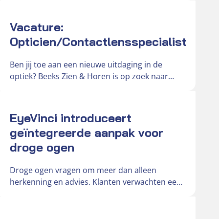
Actueel
Vacature:
Opticien/Contactlensspecialist
Ben jij toe aan een nieuwe uitdaging in de
optiek? Beeks Zien & Horen is op zoek naar
een…
Actueel
EyeVinci introduceert
geïntegreerde aanpak voor
droge ogen
Droge ogen vragen om meer dan alleen
herkenning en advies. Klanten verwachten een
duidelijke en onderbouwde oplossing voor
hun…
Actueel