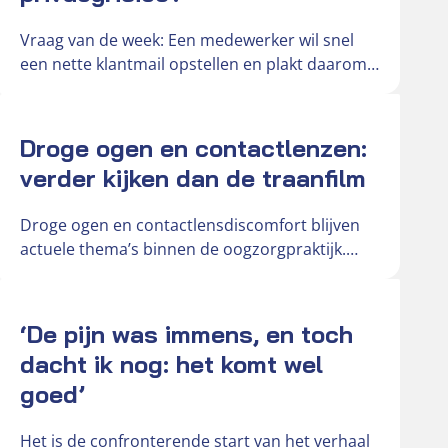
Vraag van de week: Een medewerker wil snel
een nette klantmail opstellen en plakt daarom
de oorspronkelijke mail in…
Actueel
Droge ogen en contactlenzen:
verder kijken dan de traanfilm
Droge ogen en contactlensdiscomfort blijven
actuele thema’s binnen de oogzorgpraktijk.
Door toenemend schermgebruik,
veranderende leefomstandigheden en de
Actueel
groeiende vraag…
‘De pijn was immens, en toch
dacht ik nog: het komt wel
goed’
Het is de confronterende start van het verhaal