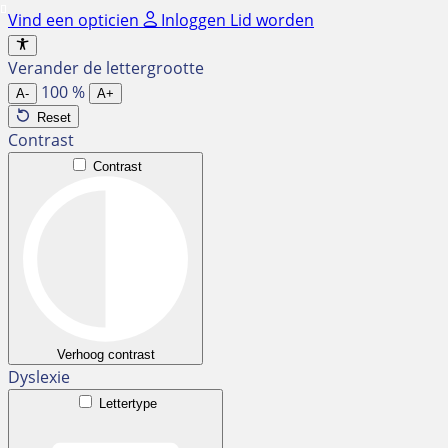
Ga
Vind een opticien
Inloggen
Lid worden
naar
de
Verander de lettergrootte
inhoud
100
%
A-
A+
Reset
Contrast
Contrast
Verhoog contrast
Dyslexie
Lettertype