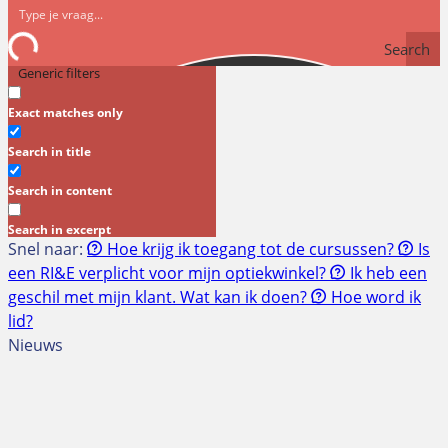
Search
Generic filters
Exact matches only
Search in title
Search in content
Search in excerpt
Snel naar:
Hoe krijg ik toegang tot de cursussen?
Is
een RI&E verplicht voor mijn optiekwinkel?
Ik heb een
geschil met mijn klant. Wat kan ik doen?
Hoe word ik
lid?
Nieuws