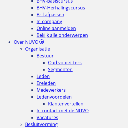
BHV-Basiscursus
BHV-Herhalingscursus
Bril afpassen
In-company
Online aanmelden
Bekijk alle onderwerpen
Over NUVO
Organisatie
Bestuur
Oud voorzitters
Segmenten
Leden
Ereleden
Medewerkers
Ledenvoordelen
Klantenvertellen
In contact met de NUVO
Vacatures
Besluitvorming