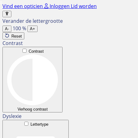
Ga
Vind een opticien
Inloggen
Lid worden
naar
de
Verander de lettergrootte
inhoud
100
%
A-
A+
Reset
Contrast
Contrast
Verhoog contrast
Dyslexie
Lettertype