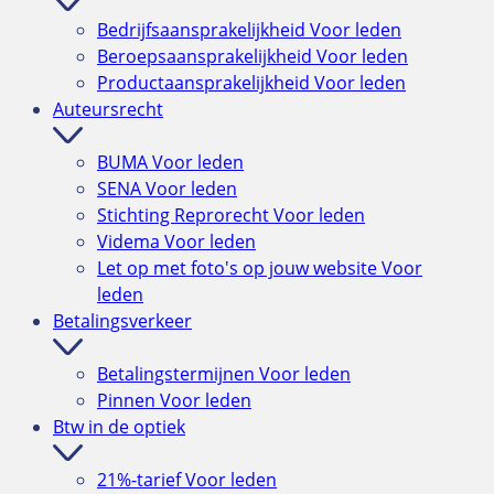
Bedrijfsaansprakelijkheid
Voor leden
Beroepsaansprakelijkheid
Voor leden
Productaansprakelijkheid
Voor leden
Auteursrecht
BUMA
Voor leden
SENA
Voor leden
Stichting Reprorecht
Voor leden
Videma
Voor leden
Let op met foto's op jouw website
Voor
leden
Betalingsverkeer
Betalingstermijnen
Voor leden
Pinnen
Voor leden
Btw in de optiek
21%-tarief
Voor leden