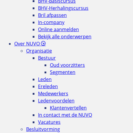
BHV-Basiscursus
BHV-Herhalingscursus
Bril afpassen
In-company
Online aanmelden
Bekijk alle onderwerpen
Over NUVO
Organisatie
Bestuur
Oud voorzitters
Segmenten
Leden
Ereleden
Medewerkers
Ledenvoordelen
Klantenvertellen
In contact met de NUVO
Vacatures
Besluitvorming