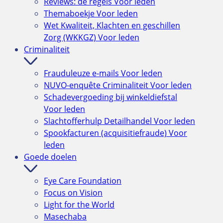
Reviews: de regels
Voor leden
Themaboekje
Voor leden
Wet Kwaliteit, Klachten en geschillen
Zorg (WKKGZ)
Voor leden
Criminaliteit
Frauduleuze e-mails
Voor leden
NUVO-enquête Criminaliteit
Voor leden
Schadevergoeding bij winkeldiefstal
Voor leden
Slachtofferhulp Detailhandel
Voor leden
Spookfacturen (acquisitiefraude)
Voor
leden
Goede doelen
Eye Care Foundation
Focus on Vision
Light for the World
Masechaba