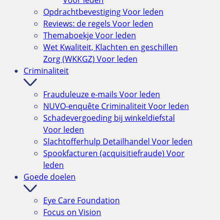
Opdrachtbevestiging
Voor leden
Reviews: de regels
Voor leden
Themaboekje
Voor leden
Wet Kwaliteit, Klachten en geschillen
Zorg (WKKGZ)
Voor leden
Criminaliteit
Frauduleuze e-mails
Voor leden
NUVO-enquête Criminaliteit
Voor leden
Schadevergoeding bij winkeldiefstal
Voor leden
Slachtofferhulp Detailhandel
Voor leden
Spookfacturen (acquisitiefraude)
Voor
leden
Goede doelen
Eye Care Foundation
Focus on Vision