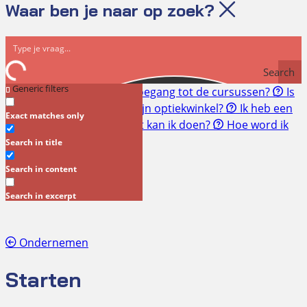
Waar ben je naar op zoek?
Search
Generic filters
Snel naar:
Hoe krijg ik toegang tot de cursussen?
Is
een RI&E verplicht voor mijn optiekwinkel?
Ik heb een
Exact matches only
geschil met mijn klant. Wat kan ik doen?
Hoe word ik
lid?
Search in title
Ondernemen
Search in content
Search in excerpt
Ondernemen
Starten