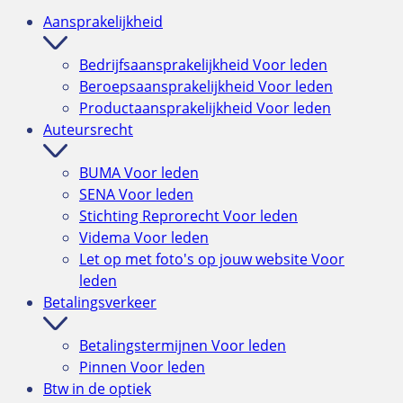
Aansprakelijkheid
Bedrijfsaansprakelijkheid
Voor leden
Beroepsaansprakelijkheid
Voor leden
Productaansprakelijkheid
Voor leden
Auteursrecht
BUMA
Voor leden
SENA
Voor leden
Stichting Reprorecht
Voor leden
Videma
Voor leden
Let op met foto's op jouw website
Voor
leden
Betalingsverkeer
Betalingstermijnen
Voor leden
Pinnen
Voor leden
Btw in de optiek