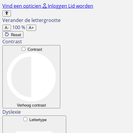
Ga
Vind een opticien
Inloggen
Lid worden
naar
de
Verander de lettergrootte
inhoud
100
%
A-
A+
Reset
Contrast
Contrast
Verhoog contrast
Dyslexie
Lettertype