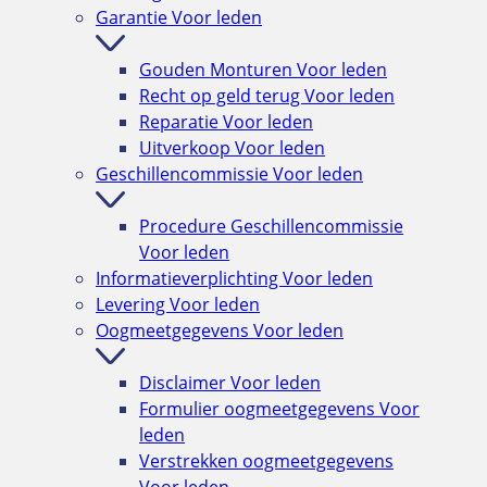
Garantie
Voor leden
Gouden Monturen
Voor leden
Recht op geld terug
Voor leden
Reparatie
Voor leden
Uitverkoop
Voor leden
Geschillencommissie
Voor leden
Procedure Geschillencommissie
Voor leden
Informatieverplichting
Voor leden
Levering
Voor leden
Oogmeetgegevens
Voor leden
Disclaimer
Voor leden
Formulier oogmeetgegevens
Voor
leden
Verstrekken oogmeetgegevens
Voor leden