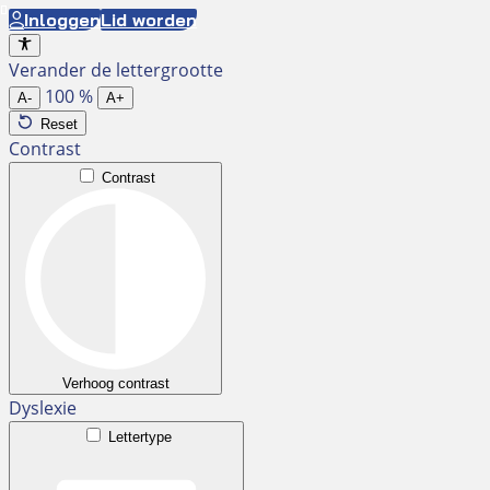
Ga
Inloggen
Lid worden
naar
Verander de lettergrootte
de
100
%
inhoud
A-
A+
Reset
Contrast
Contrast
Verhoog contrast
Dyslexie
Lettertype