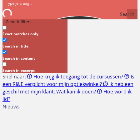
Search
Generic filters
Exact matches only
Search in title
Search in content
Search in excerpt
Snel naar:
Hoe krijg ik toegang tot de cursussen?
Is
een RI&E verplicht voor mijn optiekwinkel?
Ik heb een
geschil met mijn klant. Wat kan ik doen?
Hoe word ik
lid?
Nieuws