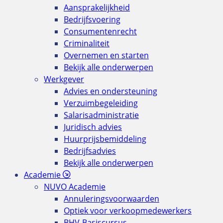
Aansprakelijkheid
Bedrijfsvoering
Consumentenrecht
Criminaliteit
Overnemen en starten
Bekijk alle onderwerpen
Werkgever
Advies en ondersteuning
Verzuimbegeleiding
Salarisadministratie
Juridisch advies
Huurprijsbemiddeling
Bedrijfsadvies
Bekijk alle onderwerpen
Academie
NUVO Academie
Annuleringsvoorwaarden
Optiek voor verkoopmedewerkers
BHV-Basiscursus