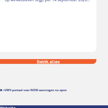
van € 181 naar € 242….
Bekijk alles
UWV-portaal voor NOW-aanvragen nu open
Website