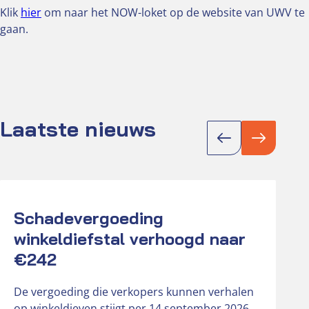
Klik
hier
om naar het NOW-loket op de website van UWV te
gaan.
Laatste nieuws
Actueel
Act
Schadevergoeding
K
winkeldiefstal verhoogd naar
D
€242
r
o
De vergoeding die verkopers kunnen verhalen
b
op winkeldieven stijgt per 14 september 2026