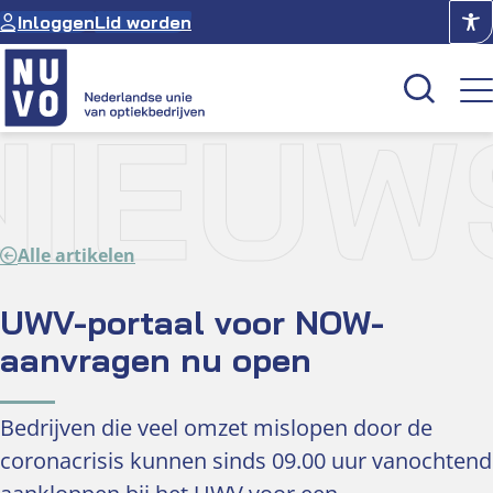
Ga
Inloggen
Lid worden
naar
de
inhoud
NIEUW
Kenniscentrum
Academie
Alle artikelen
Over NUVO
Oculus
UWV-portaal voor NOW-
aanvragen nu open
Optiekcentrum
Bedrijven die veel omzet mislopen door de
coronacrisis kunnen sinds 09.00 uur vanochtend