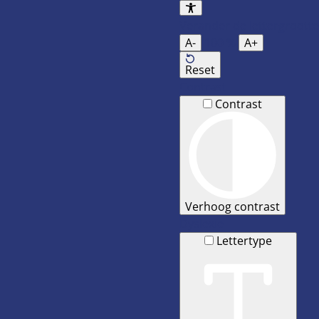
Verander de lettergrootte
A-
100
%
A+
Reset
Contrast
Contrast
Verhoog contrast
Dyslexie
Lettertype