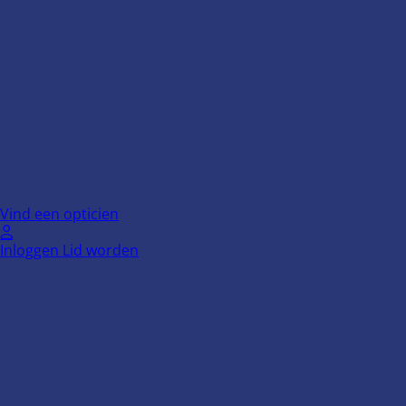
Ga
naar
de
inhoud
Vind een opticien
Inloggen
Lid worden