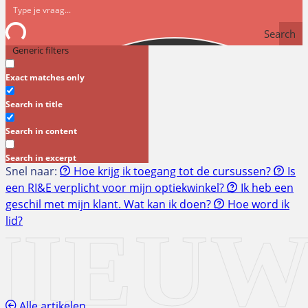
Search
Generic filters
Exact matches only
Search in title
Search in content
Search in excerpt
Snel naar:
Hoe krijg ik toegang tot de cursussen?
Is
een RI&E verplicht voor mijn optiekwinkel?
Ik heb een
geschil met mijn klant. Wat kan ik doen?
Hoe word ik
NIEUW
lid?
Alle artikelen