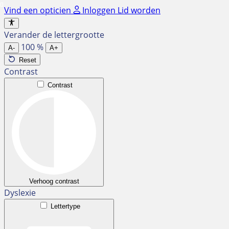
Ga
Vind een opticien
Inloggen
Lid worden
naar
de
Verander de lettergrootte
inhoud
100
%
A-
A+
Reset
Contrast
Contrast
Verhoog contrast
Dyslexie
Lettertype