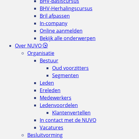
BHV-Basiscursus
BHV-Herhalingscursus
Bril afpassen
In-company
Online aanmelden
Bekijk alle onderwerpen
Over NUVO
Organisatie
Bestuur
Oud voorzitters
Segmenten
Leden
Ereleden
Medewerkers
Ledenvoordelen
Klantenvertellen
In contact met de NUVO
Vacatures
Besluitvorming